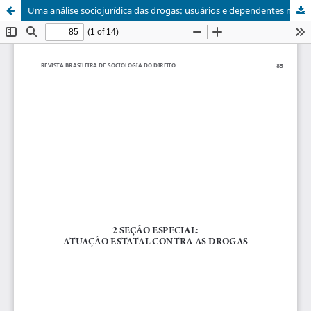
Uma análise sociojurídica das drogas: usuários e dependentes na Comunidade da Restinga e o sistema defasado do Estado