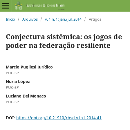
Início
/
Arquivos
/
v. 1 n. 1: jan./jul. 2014
/
Artigos
Conjectura sistêmica: os jogos de
poder na federação resiliente
Marcio Pugliesi Jurídico
PUC-SP
Nuria López
PUC-SP
Luciano Del Monaco
PUC-SP
DOI:
https://doi.org/10.21910/rbsd.v1n1.2014.41