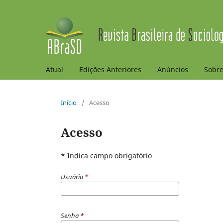
Atual
Edições Anteriores
Anúncios
Sobr
Início
/
Acesso
Acesso
* Indica campo obrigatório
Usuário
*
Senha
*