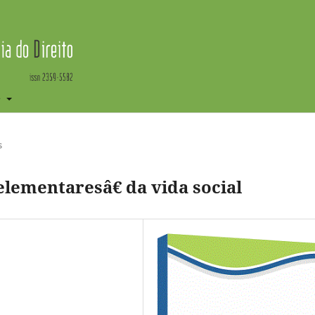
e
s
ementaresâ€ da vida social