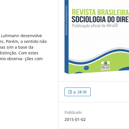
e, Luhmann desenvolve
es. Porém, o sentido não
mas sim a base da
distinção. Com estes
mo observa- ções com
p. 28-36
Publicado
2015-01-02