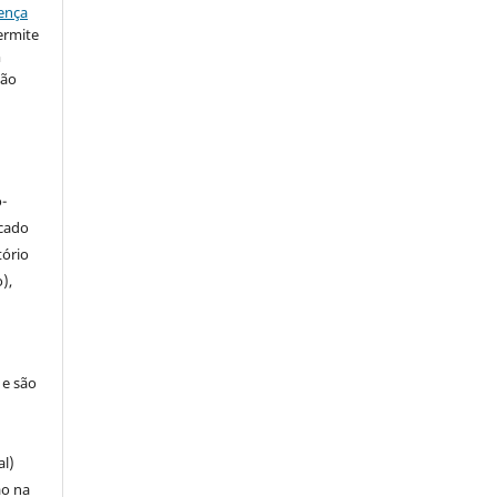
ença
ermite
m
ção
-
icado
tório
),
 e são
al)
ão na