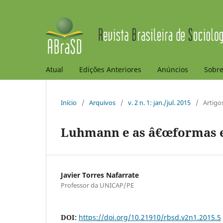
Atual
Edições Anteriores
Anúncios
Sobr
Início
/
Arquivos
/
v. 2 n. 1: jan./jul. 2015
/
Artigo
Luhmann e as â€œformas el
Javier Torres Nafarrate
Professor da UNICAP/PE
DOI:
https://doi.org/10.21910/rbsd.v2n1.2015.5