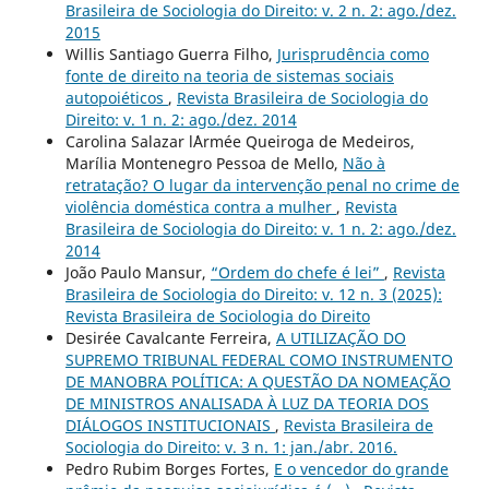
Brasileira de Sociologia do Direito: v. 2 n. 2: ago./dez.
2015
Willis Santiago Guerra Filho,
Jurisprudência como
fonte de direito na teoria de sistemas sociais
autopoiéticos
,
Revista Brasileira de Sociologia do
Direito: v. 1 n. 2: ago./dez. 2014
Carolina Salazar l´Armée Queiroga de Medeiros,
Marília Montenegro Pessoa de Mello,
Não à
retratação? O lugar da intervenção penal no crime de
violência doméstica contra a mulher
,
Revista
Brasileira de Sociologia do Direito: v. 1 n. 2: ago./dez.
2014
João Paulo Mansur,
“Ordem do chefe é lei”
,
Revista
Brasileira de Sociologia do Direito: v. 12 n. 3 (2025):
Revista Brasileira de Sociologia do Direito
Desirée Cavalcante Ferreira,
A UTILIZAÇÃO DO
SUPREMO TRIBUNAL FEDERAL COMO INSTRUMENTO
DE MANOBRA POLÍTICA: A QUESTÃO DA NOMEAÇÃO
DE MINISTROS ANALISADA À LUZ DA TEORIA DOS
DIÁLOGOS INSTITUCIONAIS
,
Revista Brasileira de
Sociologia do Direito: v. 3 n. 1: jan./abr. 2016.
Pedro Rubim Borges Fortes,
E o vencedor do grande