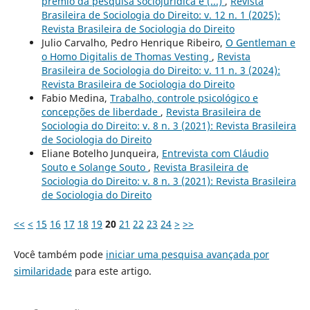
prêmio da pesquisa sociojurídica é (...)
,
Revista
Brasileira de Sociologia do Direito: v. 12 n. 1 (2025):
Revista Brasileira de Sociologia do Direito
Julio Carvalho, Pedro Henrique Ribeiro,
O Gentleman e
o Homo Digitalis de Thomas Vesting
,
Revista
Brasileira de Sociologia do Direito: v. 11 n. 3 (2024):
Revista Brasileira de Sociologia do Direito
Fabio Medina,
Trabalho, controle psicológico e
concepções de liberdade
,
Revista Brasileira de
Sociologia do Direito: v. 8 n. 3 (2021): Revista Brasileira
de Sociologia do Direito
Eliane Botelho Junqueira,
Entrevista com Cláudio
Souto e Solange Souto
,
Revista Brasileira de
Sociologia do Direito: v. 8 n. 3 (2021): Revista Brasileira
de Sociologia do Direito
<<
<
15
16
17
18
19
20
21
22
23
24
>
>>
Você também pode
iniciar uma pesquisa avançada por
similaridade
para este artigo.