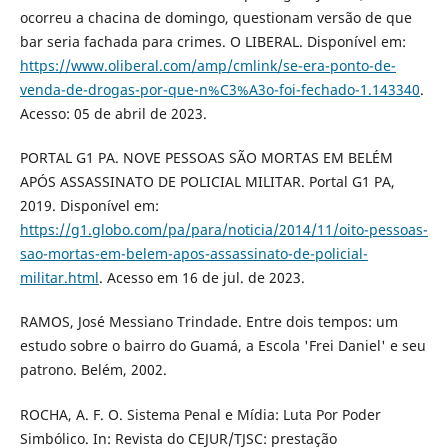
ocorreu a chacina de domingo, questionam versão de que
bar seria fachada para crimes. O LIBERAL. Disponível em:
https://www.oliberal.com/amp/cmlink/se-era-ponto-de-
venda-de-drogas-por-que-n%C3%A3o-foi-fechado-1.143340
.
Acesso: 05 de abril de 2023.
PORTAL G1 PA. NOVE PESSOAS SÃO MORTAS EM BELÉM
APÓS ASSASSINATO DE POLICIAL MILITAR. Portal G1 PA,
2019. Disponível em:
https://g1.globo.com/pa/para/noticia/2014/11/oito-pessoas-
sao-mortas-em-belem-apos-assassinato-de-policial-
militar.html
. Acesso em 16 de jul. de 2023.
RAMOS, José Messiano Trindade. Entre dois tempos: um
estudo sobre o bairro do Guamá, a Escola 'Frei Daniel' e seu
patrono. Belém, 2002.
ROCHA, A. F. O. Sistema Penal e Mídia: Luta Por Poder
Simbólico. In: Revista do CEJUR/TJSC: prestação