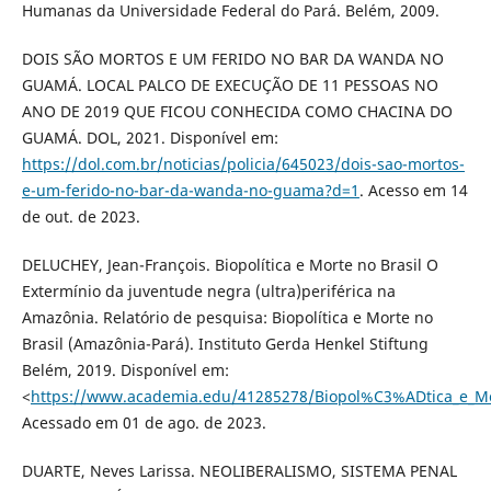
Humanas da Universidade Federal do Pará. Belém, 2009.
DOIS SÃO MORTOS E UM FERIDO NO BAR DA WANDA NO
GUAMÁ. LOCAL PALCO DE EXECUÇÃO DE 11 PESSOAS NO
ANO DE 2019 QUE FICOU CONHECIDA COMO CHACINA DO
GUAMÁ. DOL, 2021. Disponível em:
https://dol.com.br/noticias/policia/645023/dois-sao-mortos-
e-um-ferido-no-bar-da-wanda-no-guama?d=1
. Acesso em 14
de out. de 2023.
DELUCHEY, Jean-François. Biopolítica e Morte no Brasil O
Extermínio da juventude negra (ultra)periférica na
Amazônia. Relatório de pesquisa: Biopolítica e Morte no
Brasil (Amazônia-Pará). Instituto Gerda Henkel Stiftung
Belém, 2019. Disponível em:
<
https://www.academia.edu/41285278/Biopol%C3%ADtica_e_M
Acessado em 01 de ago. de 2023.
DUARTE, Neves Larissa. NEOLIBERALISMO, SISTEMA PENAL