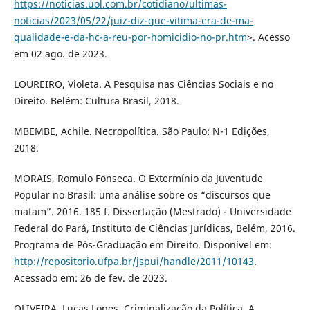
https://noticias.uol.com.br/cotidiano/ultimas-
noticias/2023/05/22/juiz-diz-que-vitima-era-de-ma-
qualidade-e-da-hc-a-reu-por-homicidio-no-pr.htm
>. Acesso
em 02 ago. de 2023.
LOUREIRO, Violeta. A Pesquisa nas Ciências Sociais e no
Direito. Belém: Cultura Brasil, 2018.
MBEMBE, Achile. Necropolítica. São Paulo: N-1 Edições,
2018.
MORAIS, Romulo Fonseca. O Extermínio da Juventude
Popular no Brasil: uma análise sobre os “discursos que
matam”. 2016. 185 f. Dissertação (Mestrado) - Universidade
Federal do Pará, Instituto de Ciências Jurídicas, Belém, 2016.
Programa de Pós-Graduação em Direito. Disponível em:
http://repositorio.ufpa.br/jspui/handle/2011/10143
.
Acessado em: 26 de fev. de 2023.
OLIVEIRA, Lucas Lopes. Criminalização da Política. A