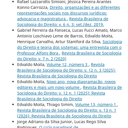
Rafael Lazzarotto Simioni, Jéssica Pereira Arantes
Konno Carrozza,
Direito, organizações e as diferentes
representações sociais nos discursos jurídicos:
advocacia e magistratura
,
Revista Brasileira de
Sociologia do Direito: v. 6 n. 3: set./dez. 2019.
Gabriel Ferreira da Fonseca, Lucas Fucci Amato, Marco
Antonio Loschiavo Leme de Barros, Edvaldo Moita,
Henrique Carvalho, Artur Stamford da Silva,
Sociologia
do Direito e teoria dos sistemas: uma entrevista com o
Professor Alfons Bora
,
Revista Brasileira de Sociologia
do Direito: v. 7 n. 2 (2020)
Edvaldo Moita,
Volume 12, número 3
,
Revista
Brasileira de Sociologia do Direito: v. 12 n. 3 (2025):
Revista Brasileira de Sociologia do Direito
Edvaldo Moita,
Novo ano, nova diagramação, novos
editores e mais um novo volume
,
Revista Brasileira de
Sociologia do Direito: v. 12 n. 1 (2025): Revista
Brasileira de Sociologia do Direito
Edvaldo Moita, Thiago Simim,
Volume 13, número 1
,
Revista Brasileira de Sociologia do Direito: v. 13 n. 1
(2026): Revista Brasileira de Sociologia do Direito
Jorge Adriano da Silva Junior, Lucas Rego Silva
Rodrigues,
O ciclo paradoxal de