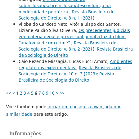
subinclusão/sobreinclusão/desconfiança na
modernidade periférica
,
Revista Brasileira de
Sociologia do Direito: v. 8 n. 1 (2021)
Vilobaldo Cardoso Neto, Vitória Bispo dos Santos,
Liziane Paixão Silva Oliveira,
Os precedentes judiciais
em matéria penal e processual penal à luz do filme
“anatomia de um crime”
,
Revista Brasileira de
Sociologia do Direito: v. 8 n. 2 (2021): Revista Brasileira
de Sociologia do Direito
Caio Rezende Missagia, Lucas Fucci Amato,
Ambientes
regulatórios experimentais
,
Revista Brasileira de
Sociologia do Direito: v. 10 n. 3 (2023): Revista
Brasileira de Sociologia do Direito
<<
<
1
2
3
4
5
6
7
8
9
10
>
>>
Você também pode
iniciar uma pesquisa avançada por
similaridade
para este artigo.
Informações