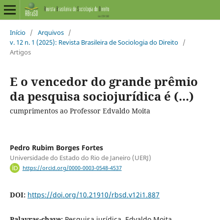
Início
/
Arquivos
/
v. 12 n. 1 (2025): Revista Brasileira de Sociologia do Direito
/
Artigos
E o vencedor do grande prêmio
da pesquisa sociojurídica é (...)
cumprimentos ao Professor Edvaldo Moita
Pedro Rubim Borges Fortes
Universidade do Estado do Rio de Janeiro (UERJ)
https://orcid.org/0000-0003-0548-4537
DOI:
https://doi.org/10.21910/rbsd.v12i1.887
Palavras-chave:
Pesquisa jurídica, Edvaldo Moita,