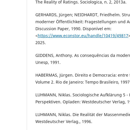
The Reality of Ratings. Sociologica, n. 2, 2013a.
GERHARDS, Jürgen; NEIDHARDT, Friedhelm. Stru
moderner Öffentlichkeit: Fragestellungen und An
Discussion Paper, 1990. Disponível em:
<
https://www.econstor.eu/handle/10419/49817
2025.
GIDDENS, Anthony. As consequências da modern
Unesp, 1991.
HABERMAS, Jürgen. Direito e Democracia: entre f
Volume 2. Rio de Janeiro: Tempo Brasileiro, 1997
LUHMANN, Niklas. Sociologische Aufklärung 5 - K
Perspektiven. Opladen: Westdeutscher Verlag, 1
LUHMANN, Niklas. Die Realität der Massenmedie
Westdeutscher Verlag., 1996.