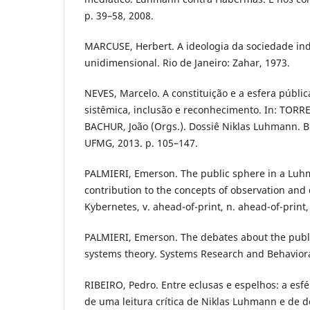
p. 39–58, 2008.
MARCUSE, Herbert. A ideologia da sociedade in
unidimensional. Rio de Janeiro: Zahar, 1973.
NEVES, Marcelo. A constituição e a esfera públic
sistêmica, inclusão e reconhecimento. In: TORR
BACHUR, João (Orgs.). Dossiê Niklas Luhmann. Be
UFMG, 2013. p. 105–147.
PALMIERI, Emerson. The public sphere in a Luh
contribution to the concepts of observation and d
Kybernetes, v. ahead-of-print, n. ahead-of-print,
PALMIERI, Emerson. The debates about the publi
systems theory. Systems Research and Behavioral
RIBEIRO, Pedro. Entre eclusas e espelhos: a esfér
de uma leitura crítica de Niklas Luhmann e de