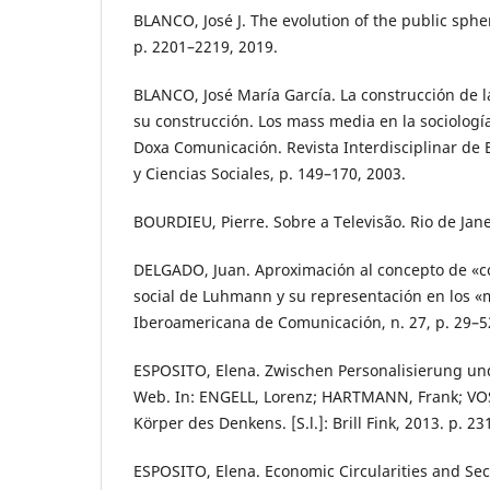
BLANCO, José J. The evolution of the public spher
p. 2201–2219, 2019.
BLANCO, José María García. La construcción de la
su construcción. Los mass media en la sociolog
Doxa Comunicación. Revista Interdisciplinar de
y Ciencias Sociales, p. 149–170, 2003.
BOURDIEU, Pierre. Sobre a Televisão. Rio de Jane
DELGADO, Juan. Aproximación al concepto de «co
social de Luhmann y su representación en los «
Iberoamericana de Comunicación, n. 27, p. 29–5
ESPOSITO, Elena. Zwischen Personalisierung und
Web. In: ENGELL, Lorenz; HARTMANN, Frank; VOSS
Körper des Denkens. [S.l.]: Brill Fink, 2013. p. 23
ESPOSITO, Elena. Economic Circularities and Se