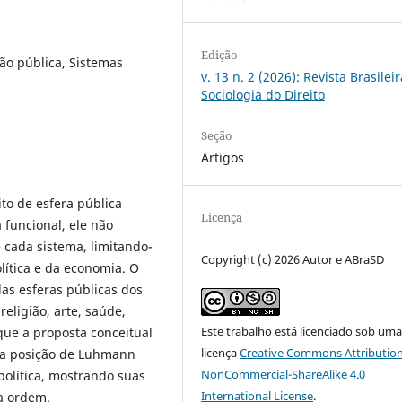
Edição
ão pública, Sistemas
v. 13 n. 2 (2026): Revista Brasilei
Sociologia do Direito
Seção
Artigos
o de esfera pública
Licença
a funcional, ele não
 cada sistema, limitando-
Copyright (c) 2026 Autor e ABraSD
lítica e da economia. O
das esferas públicas dos
religião, arte, saúde,
Este trabalho está licenciado sob um
ue a proposta conceitual
licença
Creative Commons Attribution
 a posição de Luhmann
NonCommercial-ShareAlike 4.0
política, mostrando suas
International License
.
a ordem.