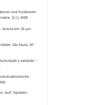
kturen und Funktionen
sätze. [S.l.]: WZB
>. Acesso em: 26 jun.
idade. São Paulo, SP:
acticidade e validade –
.
onstruktivistische
990.
n. Aufl. Opladen: