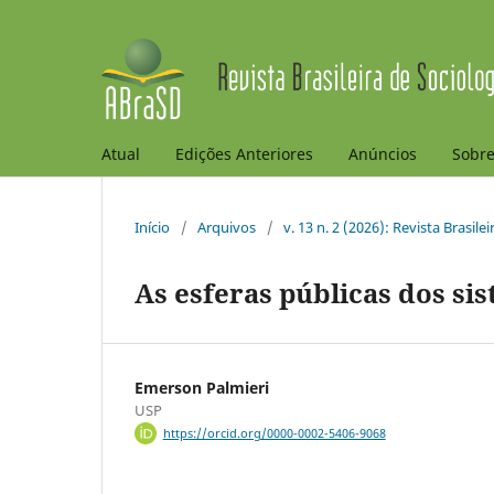
Atual
Edições Anteriores
Anúncios
Sobr
Início
/
Arquivos
/
v. 13 n. 2 (2026): Revista Brasile
As esferas públicas dos si
Emerson Palmieri
USP
https://orcid.org/0000-0002-5406-9068