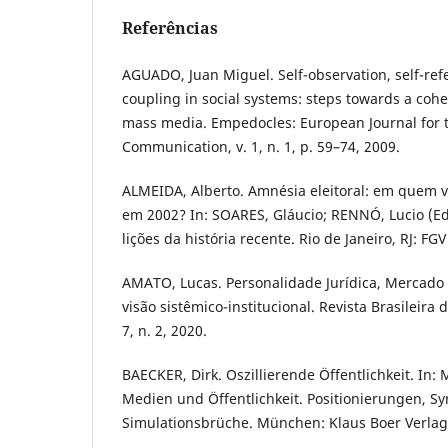
Referências
AGUADO, Juan Miguel. Self-observation, self-ref
coupling in social systems: steps towards a coh
mass media. Empedocles: European Journal for t
Communication, v. 1, n. 1, p. 59–74, 2009.
ALMEIDA, Alberto. Amnésia eleitoral: em quem 
em 2002? In: SOARES, Gláucio; RENNÓ, Lucio (Eds
lições da história recente. Rio de Janeiro, RJ: FGV
AMATO, Lucas. Personalidade Jurídica, Mercado
visão sistêmico-institucional. Revista Brasileira d
7, n. 2, 2020.
BAECKER, Dirk. Oszillierende Öffentlichkeit. In:
Medien und Öffentlichkeit. Positionierungen, 
Simulationsbrüche. München: Klaus Boer Verlag,