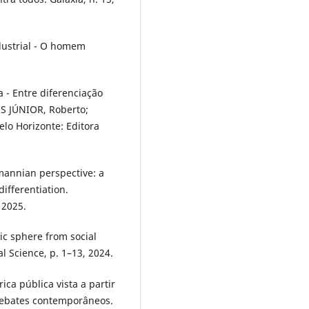
dustrial - O homem
a - Entre diferenciação
ES JÚNIOR, Roberto;
lo Horizonte: Editora
mannian perspective: a
ifferentiation.
 2025.
c sphere from social
 Science, p. 1–13, 2024.
ica pública vista a partir
 debates contemporâneos.