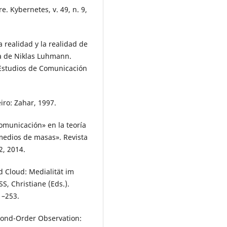
e. Kybernetes, v. 49, n. 9,
 realidad y la realidad de
ía de Niklas Luhmann.
 Estudios de Comunicación
iro: Zahar, 1997.
municación» en la teoría
medios de masas». Revista
2, 2014.
 Cloud: Medialität im
, Christiane (Eds.).
1–253.
cond-Order Observation: