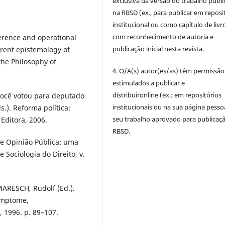
exclusiva da versão do trabalho publ
na RBSD (ex., para publicar em reposi
institucional ou como capítulo de livro
com reconhecimento de autoria e
erence and operational
publicação inicial nesta revista.
erent epistemology of
he Philosophy of
4. O/A(s) autor(es/as) têm permissão
estimulados a publicar e
distribuironline (ex.: em repositórios
você votou para deputado
institucionais ou na sua página pesso
.). Reforma política:
seu trabalho aprovado para publicaç
 Editora, 2006.
RBSD.
 e Opinião Pública: uma
e Sociologia do Direito, v.
 MARESCH, Rudolf (Ed.).
Symptome,
 1996. p. 89–107.