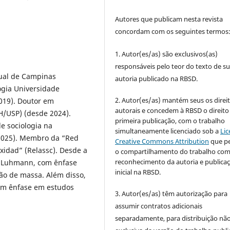
Autores que publicam nesta revista
concordam com os seguintes termos
1. Autor(es/as) são exclusivos(as)
responsáveis pelo teor do texto de s
dual de Campinas
autoria publicado na RBSD.
ogia Universidade
2. Autor(es/as) mantém seus os direi
019). Doutor em
autorais e concedem à RBSD o direito
H/USP) (desde 2024).
primeira publicação, com o trabalho
e sociologia na
simultaneamente licenciado sob a
Lic
 2025). Membro da “Red
Creative Commons Attribution
que p
xidad” (Relassc). Desde a
o compartilhamento do trabalho co
reconhecimento da autoria e publica
s Luhmann, com ênfase
inicial na RBSD.
ão de massa. Além disso,
com ênfase em estudos
3. Autor(es/as) têm autorização para
assumir contratos adicionais
separadamente, para distribuição não