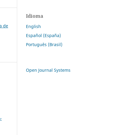
Idioma
ra de
English
Español (España)
Português (Brasil)
Open Journal Systems
a
-