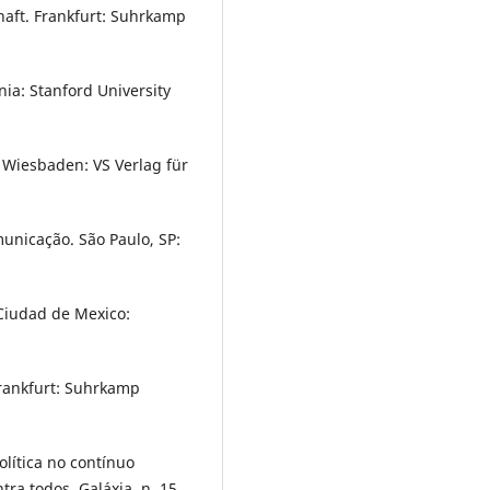
haft. Frankfurt: Suhrkamp
nia: Stanford University
Wiesbaden: VS Verlag für
unicação. São Paulo, SP:
Ciudad de Mexico:
Frankfurt: Suhrkamp
ítica no contínuo
a todos. Galáxia, n. 15,