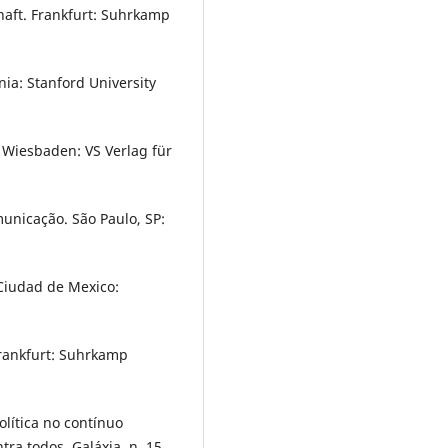
haft. Frankfurt: Suhrkamp
nia: Stanford University
Wiesbaden: VS Verlag für
unicação. São Paulo, SP:
Ciudad de Mexico:
Frankfurt: Suhrkamp
ítica no contínuo
a todos. Galáxia, n. 15,