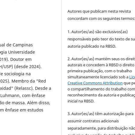
Autores que publicam nesta revista
concordam com os seguintes termos
1. Autor(es/as) são exclusivos(as)
responsáveis pelo teor do texto de s
dual de Campinas
autoria publicado na RBSD.
ogia Universidade
2. Autor(es/as) mantém seus os direi
019). Doutor em
autorais e concedem à RBSD o direito
H/USP) (desde 2024).
primeira publicação, com o trabalho
e sociologia na
simultaneamente licenciado sob a
Lic
 2025). Membro da “Red
Creative Commons Attribution
que p
xidad” (Relassc). Desde a
o compartilhamento do trabalho co
reconhecimento da autoria e publica
s Luhmann, com ênfase
inicial na RBSD.
ão de massa. Além disso,
com ênfase em estudos
3. Autor(es/as) têm autorização para
assumir contratos adicionais
separadamente, para distribuição não