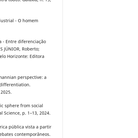
dustrial - O homem
a - Entre diferenciação
ES JÚNIOR, Roberto;
lo Horizonte: Editora
mannian perspective: a
ifferentiation.
 2025.
c sphere from social
 Science, p. 1–13, 2024.
ica pública vista a partir
 debates contemporâneos.