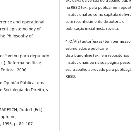
exclusiva da versão do trabalho publ
na RBSD (ex., para publicar em reposi
institucional ou como capítulo de livro
com reconhecimento de autoria e
erence and operational
publicação inicial nesta revista.
erent epistemology of
he Philosophy of
4. O/A(s) autor(es/as) têm permissão
estimulados a publicar e
distribuironline (ex.: em repositórios
você votou para deputado
institucionais ou na sua página pesso
.). Reforma política:
seu trabalho aprovado para publicaç
 Editora, 2006.
RBSD.
 e Opinião Pública: uma
e Sociologia do Direito, v.
 MARESCH, Rudolf (Ed.).
Symptome,
 1996. p. 89–107.