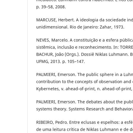
p. 39–58, 2008.
MARCUSE, Herbert. A ideologia da sociedade in
unidimensional. Rio de Janeiro: Zahar, 1973.
NEVES, Marcelo. A constituição e a esfera públic
sistêmica, inclusão e reconhecimento. In: TORR
BACHUR, João (Orgs.). Dossiê Niklas Luhmann. Be
UFMG, 2013. p. 105–147.
PALMIERI, Emerson. The public sphere in a Luh
contribution to the concepts of observation and d
Kybernetes, v. ahead-of-print, n. ahead-of-print,
PALMIERI, Emerson. The debates about the publi
systems theory. Systems Research and Behavioral
RIBEIRO, Pedro. Entre eclusas e espelhos: a esfér
de uma leitura crítica de Niklas Luhmann e de