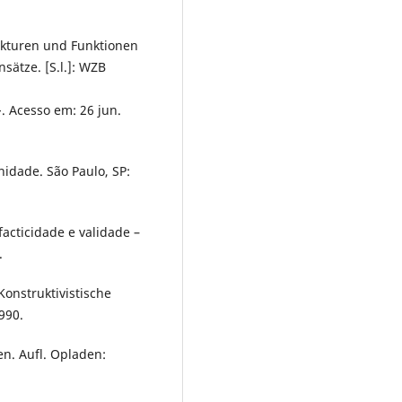
kturen und Funktionen
sätze. [S.l.]: WZB
>. Acesso em: 26 jun.
idade. São Paulo, SP:
acticidade e validade –
.
onstruktivistische
990.
n. Aufl. Opladen: