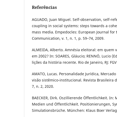
Referências
AGUADO, Juan Miguel. Self-observation, self-ref
coupling in social systems: steps towards a coh
mass media. Empedocles: European Journal for t
Communication, v. 1, n. 1, p. 59–74, 2009.
ALMEIDA, Alberto. Amnésia eleitoral: em quem 
em 2002? In: SOARES, Gláucio; RENNÓ, Lucio (Eds
lições da história recente. Rio de Janeiro, RJ: FGV
AMATO, Lucas. Personalidade Jurídica, Mercado
visão sistêmico-institucional. Revista Brasileira d
7, n. 2, 2020.
BAECKER, Dirk. Oszillierende Öffentlichkeit. In:
Medien und Öffentlichkeit. Positionierungen, 
Simulationsbrüche. München: Klaus Boer Verlag,