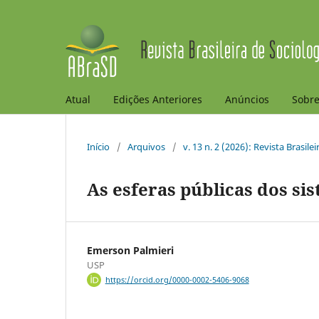
Atual
Edições Anteriores
Anúncios
Sobr
Início
/
Arquivos
/
v. 13 n. 2 (2026): Revista Brasile
As esferas públicas dos si
Emerson Palmieri
USP
https://orcid.org/0000-0002-5406-9068