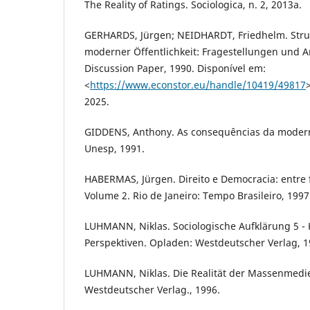
The Reality of Ratings. Sociologica, n. 2, 2013a.
GERHARDS, Jürgen; NEIDHARDT, Friedhelm. Stru
moderner Öffentlichkeit: Fragestellungen und An
Discussion Paper, 1990. Disponível em:
<
https://www.econstor.eu/handle/10419/49817
2025.
GIDDENS, Anthony. As consequências da modern
Unesp, 1991.
HABERMAS, Jürgen. Direito e Democracia: entre f
Volume 2. Rio de Janeiro: Tempo Brasileiro, 1997
LUHMANN, Niklas. Sociologische Aufklärung 5 - K
Perspektiven. Opladen: Westdeutscher Verlag, 1
LUHMANN, Niklas. Die Realität der Massenmedie
Westdeutscher Verlag., 1996.