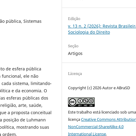
Edição
ão pública, Sistemas
v. 13 n. 2 (2026): Revista Brasilei
Sociologia do Direito
Seção
Artigos
o de esfera pública
Licença
a funcional, ele não
 cada sistema, limitando-
Copyright (c) 2026 Autor e ABraSD
lítica e da economia. O
das esferas públicas dos
religião, arte, saúde,
Este trabalho está licenciado sob um
ue a proposta conceitual
licença
Creative Commons Attribution
 a posição de Luhmann
NonCommercial-ShareAlike 4.0
política, mostrando suas
International License
.
a ordem.