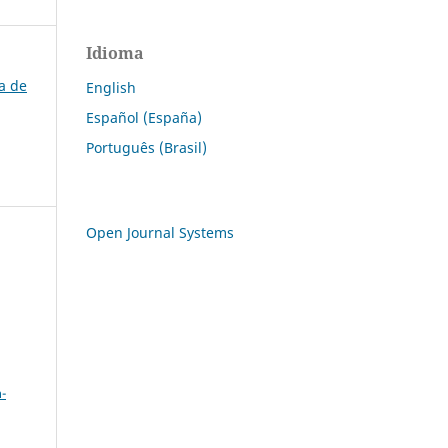
Idioma
ra de
English
Español (España)
Português (Brasil)
Open Journal Systems
a
-