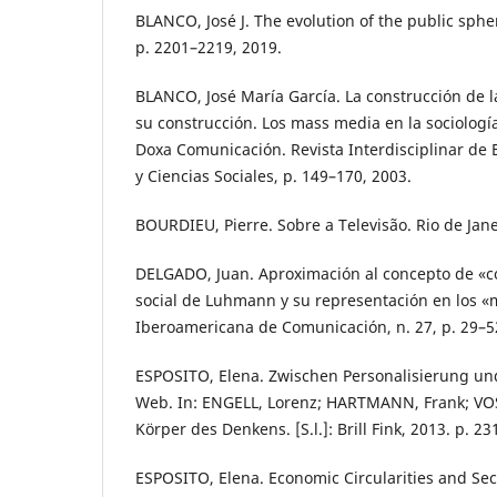
BLANCO, José J. The evolution of the public spher
p. 2201–2219, 2019.
BLANCO, José María García. La construcción de la
su construcción. Los mass media en la sociolog
Doxa Comunicación. Revista Interdisciplinar de
y Ciencias Sociales, p. 149–170, 2003.
BOURDIEU, Pierre. Sobre a Televisão. Rio de Jane
DELGADO, Juan. Aproximación al concepto de «co
social de Luhmann y su representación en los «
Iberoamericana de Comunicación, n. 27, p. 29–5
ESPOSITO, Elena. Zwischen Personalisierung und
Web. In: ENGELL, Lorenz; HARTMANN, Frank; VOSS
Körper des Denkens. [S.l.]: Brill Fink, 2013. p. 23
ESPOSITO, Elena. Economic Circularities and Se