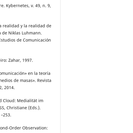
e. Kybernetes, v. 49, n. 9,
 realidad y la realidad de
ía de Niklas Luhmann.
 Estudios de Comunicación
iro: Zahar, 1997.
municación» en la teoría
medios de masas». Revista
2, 2014.
 Cloud: Medialität im
, Christiane (Eds.).
1–253.
cond-Order Observation: