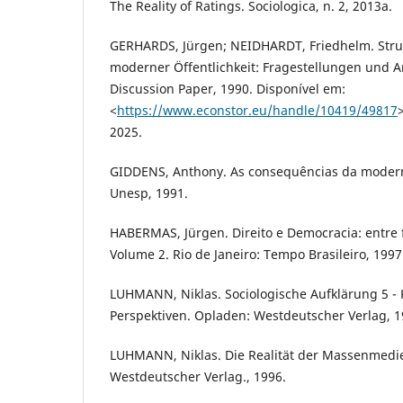
The Reality of Ratings. Sociologica, n. 2, 2013a.
GERHARDS, Jürgen; NEIDHARDT, Friedhelm. Stru
moderner Öffentlichkeit: Fragestellungen und An
Discussion Paper, 1990. Disponível em:
<
https://www.econstor.eu/handle/10419/49817
2025.
GIDDENS, Anthony. As consequências da modern
Unesp, 1991.
HABERMAS, Jürgen. Direito e Democracia: entre f
Volume 2. Rio de Janeiro: Tempo Brasileiro, 1997
LUHMANN, Niklas. Sociologische Aufklärung 5 - K
Perspektiven. Opladen: Westdeutscher Verlag, 1
LUHMANN, Niklas. Die Realität der Massenmedie
Westdeutscher Verlag., 1996.