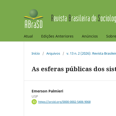
Atual
Edições Anteriores
Anúncios
Sobr
Início
/
Arquivos
/
v. 13 n. 2 (2026): Revista Brasile
As esferas públicas dos si
Emerson Palmieri
USP
https://orcid.org/0000-0002-5406-9068