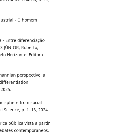
dustrial - O homem
a - Entre diferenciação
ES JÚNIOR, Roberto;
lo Horizonte: Editora
mannian perspective: a
ifferentiation.
 2025.
c sphere from social
 Science, p. 1–13, 2024.
ica pública vista a partir
 debates contemporâneos.