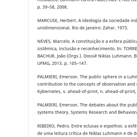
p. 39–58, 2008.
MARCUSE, Herbert. A ideologia da sociedade in
unidimensional. Rio de Janeiro: Zahar, 1973.
NEVES, Marcelo. A constituição e a esfera públic
sistêmica, inclusão e reconhecimento. In: TORR
BACHUR, João (Orgs.). Dossiê Niklas Luhmann. Be
UFMG, 2013. p. 105–147.
PALMIERI, Emerson. The public sphere in a Luh
contribution to the concepts of observation and d
Kybernetes, v. ahead-of-print, n. ahead-of-print,
PALMIERI, Emerson. The debates about the publi
systems theory. Systems Research and Behavioral
RIBEIRO, Pedro. Entre eclusas e espelhos: a esfér
de uma leitura crítica de Niklas Luhmann e de