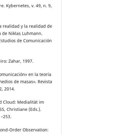
e. Kybernetes, v. 49, n. 9,
 realidad y la realidad de
ía de Niklas Luhmann.
 Estudios de Comunicación
iro: Zahar, 1997.
municación» en la teoría
medios de masas». Revista
2, 2014.
 Cloud: Medialität im
, Christiane (Eds.).
1–253.
cond-Order Observation: