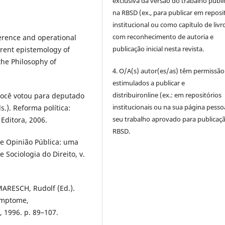
exclusiva da versão do trabalho publ
na RBSD (ex., para publicar em reposi
institucional ou como capítulo de livro
com reconhecimento de autoria e
erence and operational
publicação inicial nesta revista.
erent epistemology of
he Philosophy of
4. O/A(s) autor(es/as) têm permissão
estimulados a publicar e
distribuironline (ex.: em repositórios
você votou para deputado
institucionais ou na sua página pesso
.). Reforma política:
seu trabalho aprovado para publicaç
 Editora, 2006.
RBSD.
 e Opinião Pública: uma
e Sociologia do Direito, v.
 MARESCH, Rudolf (Ed.).
Symptome,
 1996. p. 89–107.