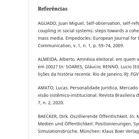
Referências
AGUADO, Juan Miguel. Self-observation, self-ref
coupling in social systems: steps towards a coh
mass media. Empedocles: European Journal for t
Communication, v. 1, n. 1, p. 59–74, 2009.
ALMEIDA, Alberto. Amnésia eleitoral: em quem 
em 2002? In: SOARES, Gláucio; RENNÓ, Lucio (Eds
lições da história recente. Rio de Janeiro, RJ: FGV
AMATO, Lucas. Personalidade Jurídica, Mercado
visão sistêmico-institucional. Revista Brasileira d
7, n. 2, 2020.
BAECKER, Dirk. Oszillierende Öffentlichkeit. In:
Medien und Öffentlichkeit. Positionierungen, 
Simulationsbrüche. München: Klaus Boer Verlag,