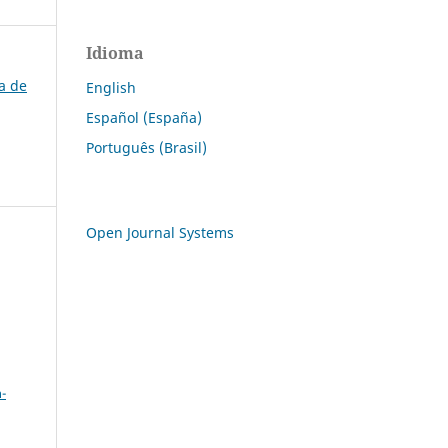
Idioma
ra de
English
Español (España)
Português (Brasil)
Open Journal Systems
a
-