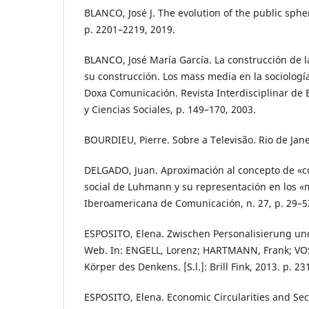
BLANCO, José J. The evolution of the public spher
p. 2201–2219, 2019.
BLANCO, José María García. La construcción de la
su construcción. Los mass media en la sociolog
Doxa Comunicación. Revista Interdisciplinar de
y Ciencias Sociales, p. 149–170, 2003.
BOURDIEU, Pierre. Sobre a Televisão. Rio de Jane
DELGADO, Juan. Aproximación al concepto de «co
social de Luhmann y su representación en los «
Iberoamericana de Comunicación, n. 27, p. 29–5
ESPOSITO, Elena. Zwischen Personalisierung und
Web. In: ENGELL, Lorenz; HARTMANN, Frank; VOSS
Körper des Denkens. [S.l.]: Brill Fink, 2013. p. 23
ESPOSITO, Elena. Economic Circularities and Se