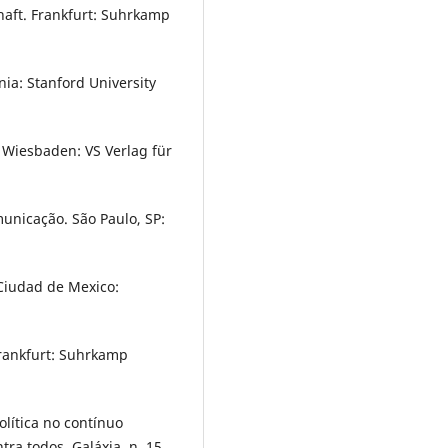
haft. Frankfurt: Suhrkamp
nia: Stanford University
Wiesbaden: VS Verlag für
unicação. São Paulo, SP:
Ciudad de Mexico:
Frankfurt: Suhrkamp
ítica no contínuo
a todos. Galáxia, n. 15,