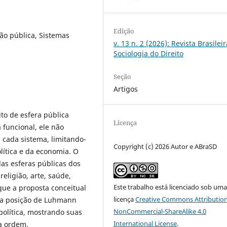
Edição
ão pública, Sistemas
v. 13 n. 2 (2026): Revista Brasilei
Sociologia do Direito
Seção
Artigos
o de esfera pública
Licença
a funcional, ele não
 cada sistema, limitando-
Copyright (c) 2026 Autor e ABraSD
lítica e da economia. O
das esferas públicas dos
religião, arte, saúde,
Este trabalho está licenciado sob um
ue a proposta conceitual
licença
Creative Commons Attribution
 a posição de Luhmann
NonCommercial-ShareAlike 4.0
política, mostrando suas
International License
.
a ordem.