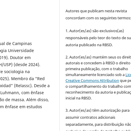
Autores que publicam nesta revista
concordam com os seguintes termos
1. Autor(es/as) são exclusivos(as)
responsáveis pelo teor do texto de s
dual de Campinas
autoria publicado na RBSD.
ogia Universidade
2. Autor(es/as) mantém seus os direi
019). Doutor em
autorais e concedem à RBSD o direito
H/USP) (desde 2024).
primeira publicação, com o trabalho
e sociologia na
simultaneamente licenciado sob a
Lic
 2025). Membro da “Red
Creative Commons Attribution
que p
xidad” (Relassc). Desde a
o compartilhamento do trabalho co
reconhecimento da autoria e publica
s Luhmann, com ênfase
inicial na RBSD.
ão de massa. Além disso,
com ênfase em estudos
3. Autor(es/as) têm autorização para
assumir contratos adicionais
separadamente, para distribuição não