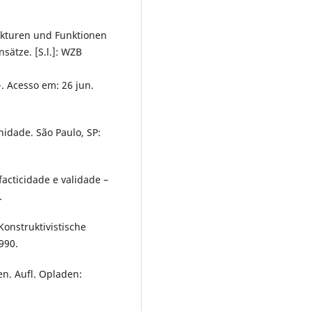
kturen und Funktionen
sätze. [S.l.]: WZB
>. Acesso em: 26 jun.
idade. São Paulo, SP:
acticidade e validade –
.
onstruktivistische
990.
n. Aufl. Opladen: