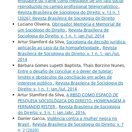
enquadre ou frame como mediador de um fato social
reproduzido no campo profissional telejornalístico
,
Revista Brasileira de Sociologia do Direito: v. 13 n. 1
(2026): Revista Brasileira de Sociologia do Direito
Luciano Oliveira,
Obrigado! Memória e Memorial de
um Sociólogo do Direito
,
Revista Brasileira de
Sociologia do Direito: v. 1 n. 1: jan./jul. 2014
Artur Stamford da Silva,
Sociologia da decisão jurídica:
aplicação ao caso da da homoafetividade
,
Revista
Brasileira de Sociologia do Direito: v. 1 n. 1: jan./jul.
2014
Bárbara Gomes Lupetti Baptista, Thais Borzino Nunes,
Entre o desafio de conciliar e o dever de tutelar:
limites e obstáculos da conciliação em ações de
interesse público
,
Revista Brasileira de Sociologia do
Direito: v. 1 n. 1: jan./jul. 2014
Artur Stamford da Silva,
A RBSD COMO ESPAÇO DE
PESQUISA SOCIOLÓGICA DO DIREITO. HOMENAGEM A
FERNANDO RISTER
,
Revista Brasileira de Sociologia
do Direito: v. 3 n. 1: jan./abr. 2016.
Danler Garcia,
Violência contra a mulher negra no
Brasil
,
Revista Brasileira de Sociologia do Direito: v. 7
n. 2 (2020)