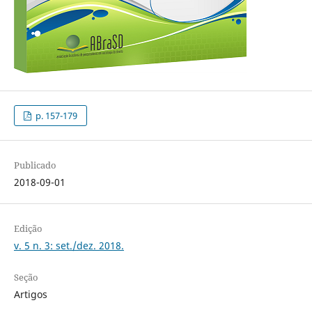
p. 157-179
Publicado
2018-09-01
Edição
v. 5 n. 3: set./dez. 2018.
Seção
Artigos