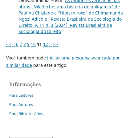
Oluwadamilola Yusuf,
As mulheres africanas nas
obras "Niketeche: uma história de poligamia" de
Paulina Chiziane e "Hibisco roxo" de Chimamanda
Ngozi Adichie
,
Revista Brasileira de Sociologia do
Direito: v. 11 n. 3 (2024): Revista Brasileira de
Sociologia do Direito
<<
<
6
7
8
9
10
11
12
>
>>
Você também pode
iniciar uma pesquisa avançada por
similaridade
para este artigo.
Informações
Para Leitores
Para Autores
Para Bibliotecários