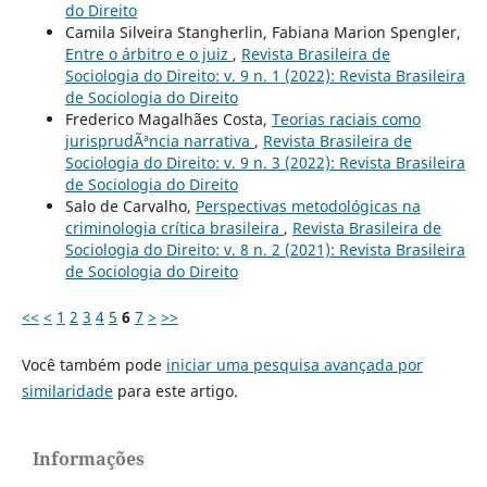
do Direito
Camila Silveira Stangherlin, Fabiana Marion Spengler,
Entre o árbitro e o juiz
,
Revista Brasileira de
Sociologia do Direito: v. 9 n. 1 (2022): Revista Brasileira
de Sociologia do Direito
Frederico Magalhães Costa,
Teorias raciais como
jurisprudÃªncia narrativa
,
Revista Brasileira de
Sociologia do Direito: v. 9 n. 3 (2022): Revista Brasileira
de Sociologia do Direito
Salo de Carvalho,
Perspectivas metodológicas na
criminologia crítica brasileira
,
Revista Brasileira de
Sociologia do Direito: v. 8 n. 2 (2021): Revista Brasileira
de Sociologia do Direito
<<
<
1
2
3
4
5
6
7
>
>>
Você também pode
iniciar uma pesquisa avançada por
similaridade
para este artigo.
Informações