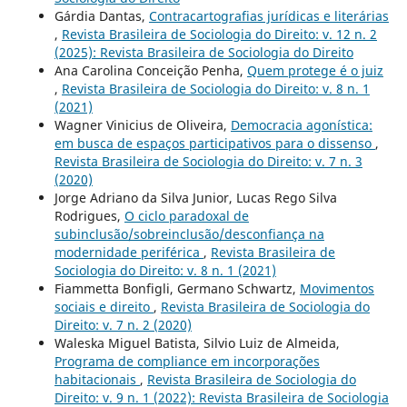
Gárdia Dantas,
Contracartografias jurídicas e literárias
,
Revista Brasileira de Sociologia do Direito: v. 12 n. 2
(2025): Revista Brasileira de Sociologia do Direito
Ana Carolina Conceição Penha,
Quem protege é o juiz
,
Revista Brasileira de Sociologia do Direito: v. 8 n. 1
(2021)
Wagner Vinicius de Oliveira,
Democracia agonística:
em busca de espaços participativos para o dissenso
,
Revista Brasileira de Sociologia do Direito: v. 7 n. 3
(2020)
Jorge Adriano da Silva Junior, Lucas Rego Silva
Rodrigues,
O ciclo paradoxal de
subinclusão/sobreinclusão/desconfiança na
modernidade periférica
,
Revista Brasileira de
Sociologia do Direito: v. 8 n. 1 (2021)
Fiammetta Bonfigli, Germano Schwartz,
Movimentos
sociais e direito
,
Revista Brasileira de Sociologia do
Direito: v. 7 n. 2 (2020)
Waleska Miguel Batista, Silvio Luiz de Almeida,
Programa de compliance em incorporações
habitacionais
,
Revista Brasileira de Sociologia do
Direito: v. 9 n. 1 (2022): Revista Brasileira de Sociologia