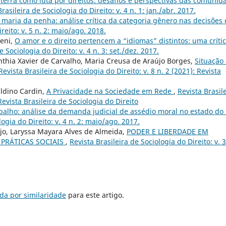
 terra como luta por direitos: desafios e perspectivas das comunid
rasileira de Sociologia do Direito: v. 4 n. 1: jan./abr. 2017.
i maria da penha: análise crítica da categoria gênero nas decisões
reito: v. 5 n. 2: maio/ago. 2018.
leni,
O amor e o direito pertencem a “idiomas” distintos: uma crític
e Sociologia do Direito: v. 4 n. 3: set./dez. 2017.
thia Xavier de Carvalho, Maria Creusa de Araújo Borges,
Situação
Revista Brasileira de Sociologia do Direito: v. 8 n. 2 (2021): Revista
Galdino Cardin,
A Privacidade na Sociedade em Rede
,
Revista Brasil
 Revista Brasileira de Sociologia do Direito
abalho: análise da demanda judicial de assédio moral no estado do 
logia do Direito: v. 4 n. 2: maio/ago. 2017.
jo, Laryssa Mayara Alves de Almeida,
PODER E LIBERDADE EM
 PRÁTICAS SOCIAIS
,
Revista Brasileira de Sociologia do Direito: v. 3
da por similaridade
para este artigo.