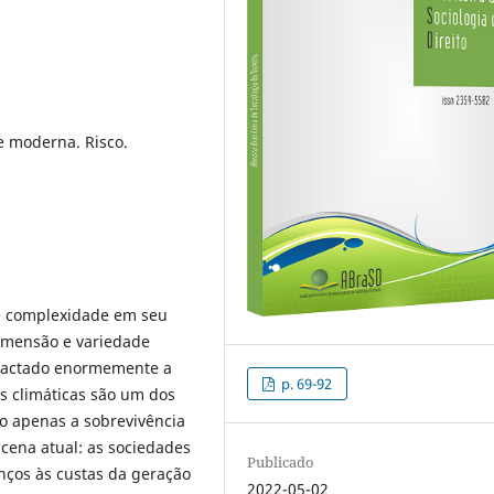
e moderna. Risco.
e complexidade em seu
imensão e variedade
actado enormemente a
p. 69-92
s climáticas são um dos
ão apenas a sobrevivência
cena atual: as sociedades
Publicado
nços às custas da geração
2022-05-02