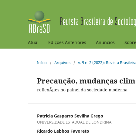
Atual
Edições Anteriores
Anúncios
Sobr
Início
/
Arquivos
/
v. 9 n. 2 (2022): Revista Brasilei
Precaução, mudanças climá
reflexÃµes no painel da sociedade moderna
Patricia Gasparro Sevilha Grego
UNIVERSIDADE ESTADUAL DE LONDRINA
Ricardo Lebbos Favoreto