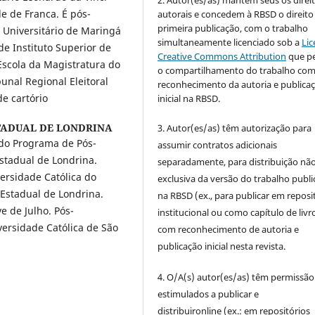
e de Franca. É pós-
autorais e concedem à RBSD o direito
primeira publicação, com o trabalho
 Universitário de Maringá
simultaneamente licenciado sob a
Lic
e Instituto Superior de
Creative Commons Attribution
que p
Escola da Magistratura do
o compartilhamento do trabalho co
ibunal Regional Eleitoral
reconhecimento da autoria e publica
e cartório
inicial na RBSD.
TADUAL DE LONDRINA
3. Autor(es/as) têm autorização para
do Programa de Pós-
assumir contratos adicionais
stadual de Londrina.
separadamente, para distribuição não
ersidade Católica do
exclusiva da versão do trabalho publ
Estadual de Londrina.
na RBSD (ex., para publicar em reposi
 de Julho. Pós-
institucional ou como capítulo de livro
versidade Católica de São
com reconhecimento de autoria e
publicação inicial nesta revista.
4. O/A(s) autor(es/as) têm permissão
estimulados a publicar e
distribuironline (ex.: em repositórios