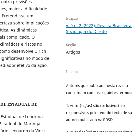
contra previsões
es, maior a dificuldade.
. Pretende-se um
Edição
erteza sobre implicações
v. 9 n. 2 (2022): Revista Brasileir
ática. As dinâmicas
Sociologia do Direito
ais complicado. O
limáticas e riscos no
Seção
 como desenvolve Ulrich
Artigos
ignificativas no modo de
diador efetivo da ação.
Licença
Autores que publicam nesta revista
concordam com os seguintes termos
DE ESTADUAL DE
1. Autor(es/as) são exclusivos(as)
responsáveis pelo teor do texto de s
 Estadual de Londrina.
autoria publicado na RBSD.
 Estadual de Maringá
tário Leonardo da Vinci
2. Autor(es/as) mantém seus os direi