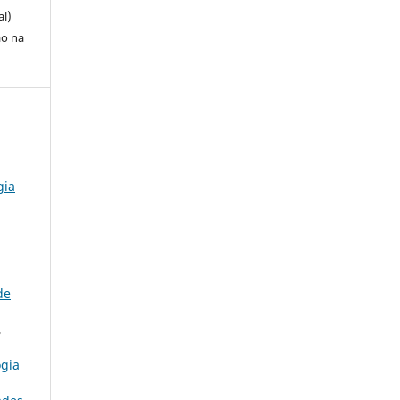
al)
ão na
gia
de
,
ogia