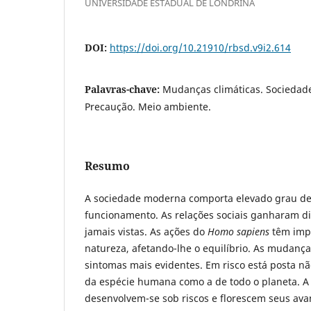
UNIVERSIDADE ESTADUAL DE LONDRINA
DOI:
https://doi.org/10.21910/rbsd.v9i2.614
Palavras-chave:
Mudanças climáticas. Sociedad
Precaução. Meio ambiente.
Resumo
A sociedade moderna comporta elevado grau d
funcionamento. As relações sociais ganharam d
jamais vistas. As ações do
Homo sapiens
têm imp
natureza, afetando-lhe o equilíbrio. As mudança
sintomas mais evidentes. Em risco está posta n
da espécie humana como a de todo o planeta. A 
desenvolvem-se sob riscos e florescem seus ava