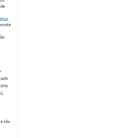
 de
ença
ermite
m
ção
-
icado
tório
),
 e são