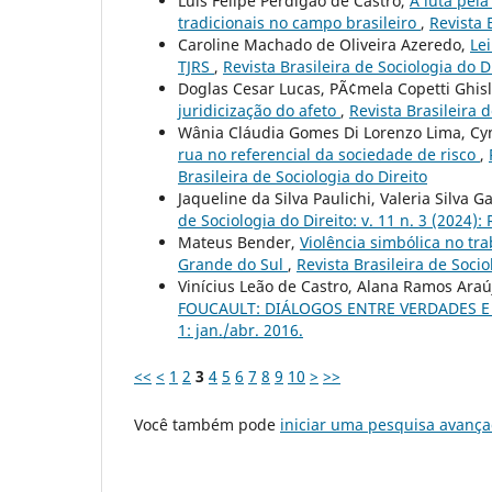
Luís Felipe Perdigão de Castro,
A luta pela
tradicionais no campo brasileiro
,
Revista B
Caroline Machado de Oliveira Azeredo,
Le
TJRS
,
Revista Brasileira de Sociologia do Di
Doglas Cesar Lucas, PÃ¢mela Copetti Ghis
juridicização do afeto
,
Revista Brasileira d
Wânia Cláudia Gomes Di Lorenzo Lima, Cyn
rua no referencial da sociedade de risco
,
Brasileira de Sociologia do Direito
Jaqueline da Silva Paulichi, Valeria Silva 
de Sociologia do Direito: v. 11 n. 3 (2024):
Mateus Bender,
Violência simbólica no tr
Grande do Sul
,
Revista Brasileira de Socio
Vinícius Leão de Castro, Alana Ramos Araú
FOUCAULT: DIÁLOGOS ENTRE VERDADES E
1: jan./abr. 2016.
<<
<
1
2
3
4
5
6
7
8
9
10
>
>>
Você também pode
iniciar uma pesquisa avança