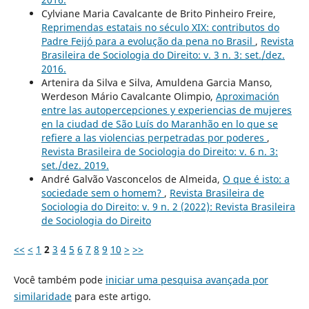
Cylviane Maria Cavalcante de Brito Pinheiro Freire,
Reprimendas estatais no século XIX: contributos do
Padre Feijó para a evolução da pena no Brasil
,
Revista
Brasileira de Sociologia do Direito: v. 3 n. 3: set./dez.
2016.
Artenira da Silva e Silva, Amuldena Garcia Manso,
Werdeson Mário Cavalcante Olimpio,
Aproximación
entre las autopercepciones y experiencias de mujeres
en la ciudad de São Luís do Maranhão en lo que se
refiere a las violencias perpetradas por poderes
,
Revista Brasileira de Sociologia do Direito: v. 6 n. 3:
set./dez. 2019.
André Galvão Vasconcelos de Almeida,
O que é isto: a
sociedade sem o homem?
,
Revista Brasileira de
Sociologia do Direito: v. 9 n. 2 (2022): Revista Brasileira
de Sociologia do Direito
<<
<
1
2
3
4
5
6
7
8
9
10
>
>>
Você também pode
iniciar uma pesquisa avançada por
similaridade
para este artigo.