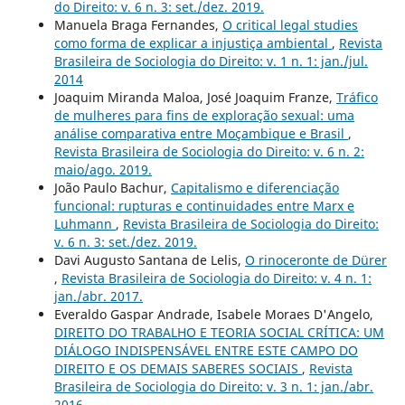
do Direito: v. 6 n. 3: set./dez. 2019.
Manuela Braga Fernandes,
O critical legal studies
como forma de explicar a injustiça ambiental
,
Revista
Brasileira de Sociologia do Direito: v. 1 n. 1: jan./jul.
2014
Joaquim Miranda Maloa, José Joaquim Franze,
Tráfico
de mulheres para fins de exploração sexual: uma
análise comparativa entre Moçambique e Brasil
,
Revista Brasileira de Sociologia do Direito: v. 6 n. 2:
maio/ago. 2019.
João Paulo Bachur,
Capitalismo e diferenciação
funcional: rupturas e continuidades entre Marx e
Luhmann
,
Revista Brasileira de Sociologia do Direito:
v. 6 n. 3: set./dez. 2019.
Davi Augusto Santana de Lelis,
O rinoceronte de Dürer
,
Revista Brasileira de Sociologia do Direito: v. 4 n. 1:
jan./abr. 2017.
Everaldo Gaspar Andrade, Isabele Moraes D'Angelo,
DIREITO DO TRABALHO E TEORIA SOCIAL CRÍTICA: UM
DIÁLOGO INDISPENSÁVEL ENTRE ESTE CAMPO DO
DIREITO E OS DEMAIS SABERES SOCIAIS
,
Revista
Brasileira de Sociologia do Direito: v. 3 n. 1: jan./abr.
2016.