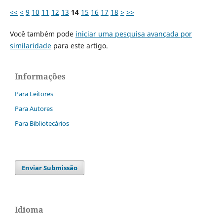
<<
<
9
10
11
12
13
14
15
16
17
18
>
>>
Você também pode
iniciar uma pesquisa avançada por
similaridade
para este artigo.
Informações
Para Leitores
Para Autores
Para Bibliotecários
Enviar Submissão
Idioma