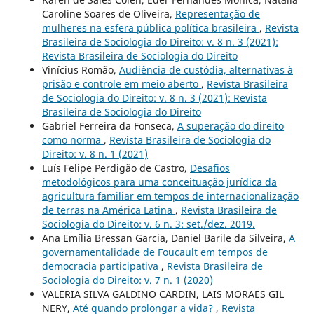
Caroline Soares de Oliveira,
Representação de
mulheres na esfera pública política brasileira
,
Revista
Brasileira de Sociologia do Direito: v. 8 n. 3 (2021):
Revista Brasileira de Sociologia do Direito
Vinícius Romão,
Audiência de custódia, alternativas à
prisão e controle em meio aberto
,
Revista Brasileira
de Sociologia do Direito: v. 8 n. 3 (2021): Revista
Brasileira de Sociologia do Direito
Gabriel Ferreira da Fonseca,
A superação do direito
como norma
,
Revista Brasileira de Sociologia do
Direito: v. 8 n. 1 (2021)
Luís Felipe Perdigão de Castro,
Desafios
metodológicos para uma conceituação jurídica da
agricultura familiar em tempos de internacionalização
de terras na América Latina
,
Revista Brasileira de
Sociologia do Direito: v. 6 n. 3: set./dez. 2019.
Ana Emília Bressan Garcia, Daniel Barile da Silveira,
A
governamentalidade de Foucault em tempos de
democracia participativa
,
Revista Brasileira de
Sociologia do Direito: v. 7 n. 1 (2020)
VALERIA SILVA GALDINO CARDIN, LAIS MORAES GIL
NERY,
Até quando prolongar a vida?
,
Revista