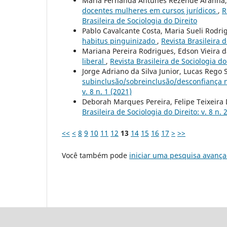
Maria Fernanda Antunes Rezende Aranha, 
docentes mulheres em cursos jurídicos
,
R
Brasileira de Sociologia do Direito
Pablo Cavalcante Costa, Maria Sueli Rodr
habitus pinguinizado
,
Revista Brasileira d
Mariana Pereira Rodrigues, Edson Vieira da
liberal
,
Revista Brasileira de Sociologia do 
Jorge Adriano da Silva Junior, Lucas Rego 
subinclusão/sobreinclusão/desconfiança 
v. 8 n. 1 (2021)
Deborah Marques Pereira, Felipe Teixeira 
Brasileira de Sociologia do Direito: v. 8 n. 
<<
<
8
9
10
11
12
13
14
15
16
17
>
>>
Você também pode
iniciar uma pesquisa avança