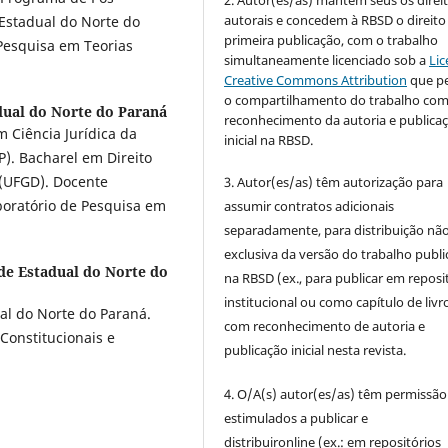
autorais e concedem à RBSD o direito
Estadual do Norte do
primeira publicação, com o trabalho
Pesquisa em Teorias
simultaneamente licenciado sob a
Lic
Creative Commons Attribution
que p
o compartilhamento do trabalho co
dual do Norte do Paraná
reconhecimento da autoria e publica
Ciência Jurídica da
inicial na RBSD.
). Bacharel em Direito
(UFGD). Docente
3. Autor(es/as) têm autorização para
oratório de Pesquisa em
assumir contratos adicionais
separadamente, para distribuição não
exclusiva da versão do trabalho publ
de Estadual do Norte do
na RBSD (ex., para publicar em reposi
institucional ou como capítulo de livro
al do Norte do Paraná.
com reconhecimento de autoria e
Constitucionais e
publicação inicial nesta revista.
4. O/A(s) autor(es/as) têm permissão
estimulados a publicar e
distribuironline (ex.: em repositórios