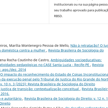
institucionais ou na sua página pesso
seu trabalho aprovado para publicaç
RBSD.
eiros, Marília Montenegro Pessoa de Mello,
Não à retratação? O lu
ia doméstica contra a mulher
,
Revista Brasileira de Sociologia do
lena Rocha Coutinho de Castro,
Ambiguidades socioeducativas:
atividades pedagógicas no CASE Santa Luzia - Recife-PE
,
Revista
2: ago./dez. 2014
,
O impacto do reconhecimento do Estado de Coisas Inconstituciona
o da execução penal pelo Tribunal de Justiça do Rio Grande do Nor
v. 10 n. 3 (2023): Revista Brasileira de Sociologia do Direito
 justiça de transição: contextualização conceitual
,
Revista Brasilei
. 2016.
 e autoritário
,
Revista Brasileira de Sociologia do Direito: v. 12 n. 1
Direito