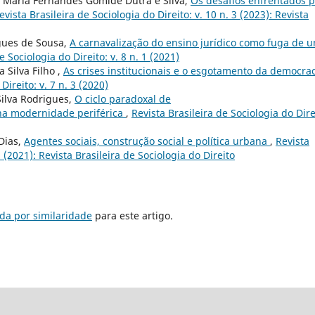
Maria Fernandes Gomide Dutra e Silva,
Os desafios enfrentados p
evista Brasileira de Sociologia do Direito: v. 10 n. 3 (2023): Revista
igues de Sousa,
A carnavalização do ensino jurídico como fuga de 
e Sociologia do Direito: v. 8 n. 1 (2021)
 Silva Filho ,
As crises institucionais e o esgotamento da democra
Direito: v. 7 n. 3 (2020)
Silva Rodrigues,
O ciclo paradoxal de
na modernidade periférica
,
Revista Brasileira de Sociologia do Dire
Dias,
Agentes sociais, construção social e política urbana
,
Revista
2 (2021): Revista Brasileira de Sociologia do Direito
da por similaridade
para este artigo.