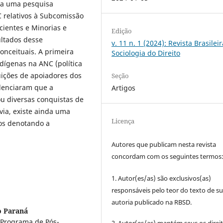
ada uma pesquisa
C relativos à Subcomissão
cientes e Minorias e
Edição
ultados desse
v. 11 n. 1 (2024): Revista Brasilei
nceituais. A primeira
Sociologia do Direito
ndígenas na ANC (política
uições de apoiadores dos
Seção
idenciaram que a
Artigos
u diversas conquistas de
via, existe ainda uma
Licença
vos denotando a
Autores que publicam nesta revista
concordam com os seguintes termos
1. Autor(es/as) são exclusivos(as)
responsáveis pelo teor do texto de s
autoria publicado na RBSD.
o Paraná
o Programa de Pós-
2. Autor(es/as) mantém seus os direi