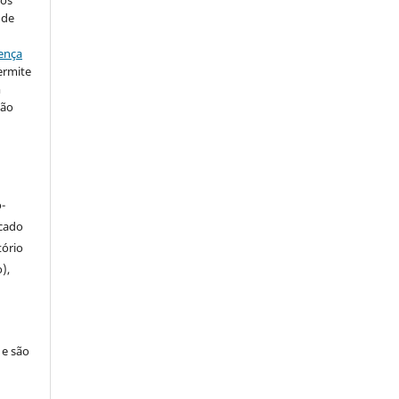
 de
ença
ermite
m
ção
-
icado
tório
),
 e são