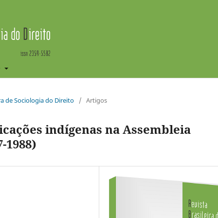
e
ira de Sociologia do Direito
/
Artigos
dicações indígenas na Assembleia
7-1988)