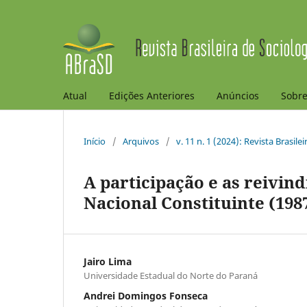
Atual
Edições Anteriores
Anúncios
Sobr
Início
/
Arquivos
/
v. 11 n. 1 (2024): Revista Brasile
A participação e as reivin
Nacional Constituinte (198
Jairo Lima
Universidade Estadual do Norte do Paraná
Andrei Domingos Fonseca