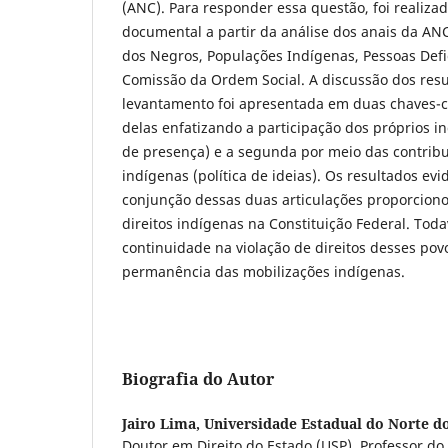
(ANC). Para responder essa questão, foi realiz
documental a partir da análise dos anais da AN
dos Negros, Populações Indígenas, Pessoas Defi
Comissão da Ordem Social. A discussão dos res
levantamento foi apresentada em duas chaves-co
delas enfatizando a participação dos próprios i
de presença) e a segunda por meio das contrib
indígenas (política de ideias). Os resultados ev
conjunção dessas duas articulações proporciono
direitos indígenas na Constituição Federal. Toda
continuidade na violação de direitos desses po
permanência das mobilizações indígenas.
Biografia do Autor
Jairo Lima,
Universidade Estadual do Norte d
Doutor em Direito do Estado (USP). Professor d