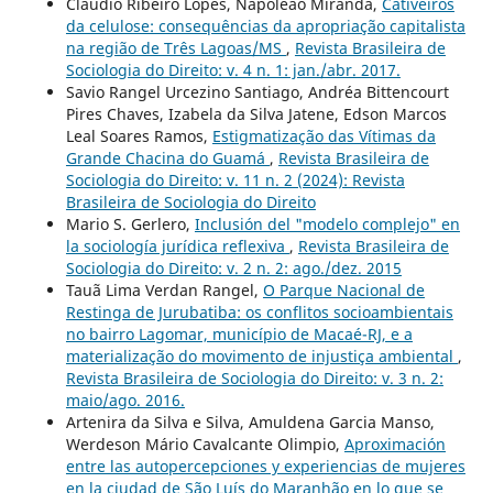
Cláudio Ribeiro Lopes, Napoleão Miranda,
Cativeiros
da celulose: consequências da apropriação capitalista
na região de Três Lagoas/MS
,
Revista Brasileira de
Sociologia do Direito: v. 4 n. 1: jan./abr. 2017.
Savio Rangel Urcezino Santiago, Andréa Bittencourt
Pires Chaves, Izabela da Silva Jatene, Edson Marcos
Leal Soares Ramos,
Estigmatização das Vítimas da
Grande Chacina do Guamá
,
Revista Brasileira de
Sociologia do Direito: v. 11 n. 2 (2024): Revista
Brasileira de Sociologia do Direito
Mario S. Gerlero,
Inclusión del "modelo complejo" en
la sociología jurídica reflexiva
,
Revista Brasileira de
Sociologia do Direito: v. 2 n. 2: ago./dez. 2015
Tauã Lima Verdan Rangel,
O Parque Nacional de
Restinga de Jurubatiba: os conflitos socioambientais
no bairro Lagomar, município de Macaé-RJ, e a
materialização do movimento de injustiça ambiental
,
Revista Brasileira de Sociologia do Direito: v. 3 n. 2:
maio/ago. 2016.
Artenira da Silva e Silva, Amuldena Garcia Manso,
Werdeson Mário Cavalcante Olimpio,
Aproximación
entre las autopercepciones y experiencias de mujeres
en la ciudad de São Luís do Maranhão en lo que se