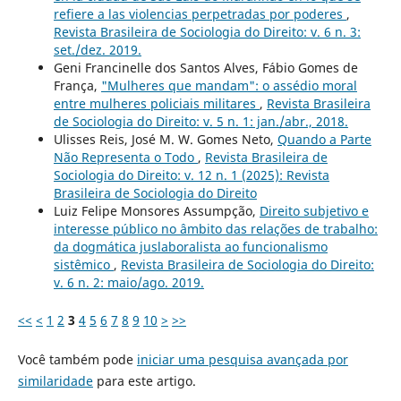
refiere a las violencias perpetradas por poderes
,
Revista Brasileira de Sociologia do Direito: v. 6 n. 3:
set./dez. 2019.
Geni Francinelle dos Santos Alves, Fábio Gomes de
França,
"Mulheres que mandam": o assédio moral
entre mulheres policiais militares
,
Revista Brasileira
de Sociologia do Direito: v. 5 n. 1: jan./abr., 2018.
Ulisses Reis, José M. W. Gomes Neto,
Quando a Parte
Não Representa o Todo
,
Revista Brasileira de
Sociologia do Direito: v. 12 n. 1 (2025): Revista
Brasileira de Sociologia do Direito
Luiz Felipe Monsores Assumpção,
Direito subjetivo e
interesse público no âmbito das relações de trabalho:
da dogmática juslaboralista ao funcionalismo
sistêmico
,
Revista Brasileira de Sociologia do Direito:
v. 6 n. 2: maio/ago. 2019.
<<
<
1
2
3
4
5
6
7
8
9
10
>
>>
Você também pode
iniciar uma pesquisa avançada por
similaridade
para este artigo.