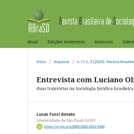
Atual
Edições Anteriores
Anúncios
Sobr
Início
/
Arquivos
/
v. 11 n. 3 (2024): Revista Brasile
Entrevista com Luciano Ol
duas trajetórias na Sociologia Jurídica brasileira
Lucas Fucci Amato
Universidade de São Paulo (USP)
https://orcid.org/0000-0002-8923-8300