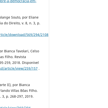
sobre-a-democracia-em-
olange Souto, por Eliane
 do Direito, v. 8, n. 3, p.
article/download/569/294/2108
or Bianca Tavolari, Celso
s Filho. Revista
 195-259, 2018. Disponível
sd/article/view/259/157
.
rte II), por Bianca
lando Villas Bôas Filho.
n. 3, p. 268-297, 2019.
rticle/view/369/204
.