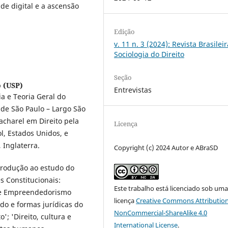
e digital e a ascensão
Edição
v. 11 n. 3 (2024): Revista Brasilei
Sociologia do Direito
Seção
o (USP)
Entrevistas
a e Teoria Geral do
 de São Paulo – Largo São
acharel em Direito pela
Licença
l, Estados Unidos, e
 Inglaterra.
Copyright (c) 2024 Autor e ABraSD
ntrodução ao estudo do
 Constitucionais:
Este trabalho está licenciado sob um
a e Empreendedorismo
licença
Creative Commons Attribution
do e formas jurídicas do
NonCommercial-ShareAlike 4.0
o'; 'Direito, cultura e
International License
.