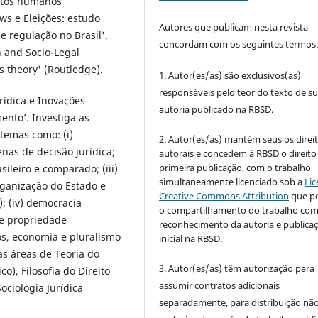
reitos humanos
s e Eleições: estudo
Autores que publicam nesta revista
 e regulação no Brasil'.
concordam com os seguintes termos
 and Socio-Legal
s theory' (Routledge).
1. Autor(es/as) são exclusivos(as)
responsáveis pelo teor do texto de s
rídica e Inovações
autoria publicado na RBSD.
ento’. Investiga as
 temas como: (i)
2. Autor(es/as) mantém seus os direi
nas de decisão jurídica;
autorais e concedem à RBSD o direito
primeira publicação, com o trabalho
sileiro e comparado; (iii)
simultaneamente licenciado sob a
Lic
rganização do Estado e
Creative Commons Attribution
que p
); (iv) democracia
o compartilhamento do trabalho co
de propriedade
reconhecimento da autoria e publica
s, economia e pluralismo
inicial na RBSD.
as áreas de Teoria do
3. Autor(es/as) têm autorização para
co), Filosofia do Direito
assumir contratos adicionais
ociologia Jurídica
separadamente, para distribuição não