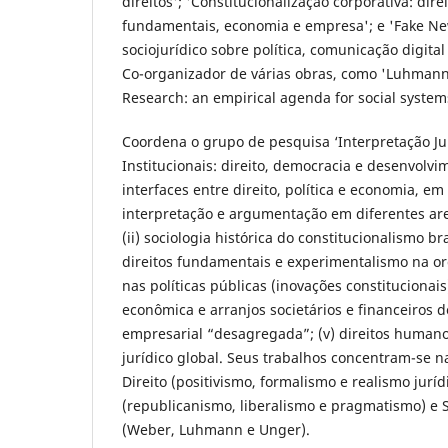
direitos'; 'Constitucionalização corporativa: di
fundamentais, economia e empresa'; e 'Fake New
sociojurídico sobre política, comunicação digital
Co-organizador de várias obras, como 'Luhmann
Research: an empirical agenda for social system
Coordena o grupo de pesquisa ‘Interpretação Ju
Institucionais: direito, democracia e desenvolvim
interfaces entre direito, política e economia, em
interpretação e argumentação em diferentes are
(ii) sociologia histórica do constitucionalismo bra
direitos fundamentais e experimentalismo na o
nas políticas públicas (inovações constitucionais
econômica e arranjos societários e financeiros 
empresarial “desagregada”; (v) direitos humano
jurídico global. Seus trabalhos concentram-se n
Direito (positivismo, formalismo e realismo jurídi
(republicanismo, liberalismo e pragmatismo) e S
(Weber, Luhmann e Unger).