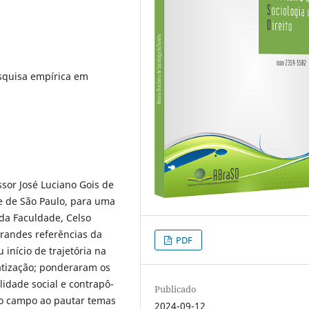
Pesquisa empírica em
sor José Luciano Gois de
de de São Paulo, para uma
 da Faculdade, Celso
randes referências da
PDF
u início de trajetória na
atização; ponderaram os
lidade social e contrapô-
Publicado
do campo ao pautar temas
2024-09-12