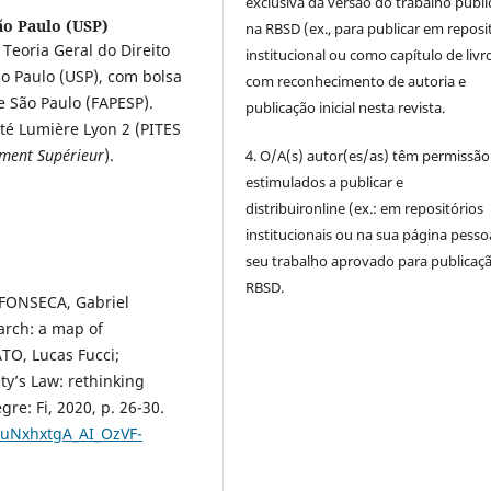
exclusiva da versão do trabalho publ
ão Paulo (USP)
na RBSD (ex., para publicar em reposi
Teoria Geral do Direito
institucional ou como capítulo de livro
o Paulo (USP), com bolsa
com reconhecimento de autoria e
 São Paulo (FAPESP).
publicação inicial nesta revista.
té Lumière Lyon 2 (PITES
ement Supérieur
).
4. O/A(s) autor(es/as) têm permissão
estimulados a publicar e
distribuironline (ex.: em repositórios
institucionais ou na sua página pesso
seu trabalho aprovado para publicaç
RBSD.
 FONSECA, Gabriel
arch: a map of
TO, Lucas Fucci;
ty’s Law: rethinking
gre: Fi, 2020, p. 26-30.
/1uNxhxtgA_AI_OzVF-