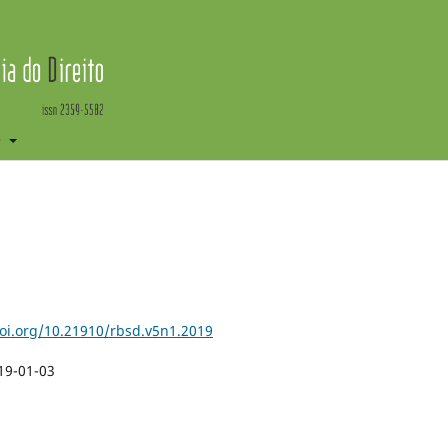
e
doi.org/10.21910/rbsd.v5n1.2019
19-01-03