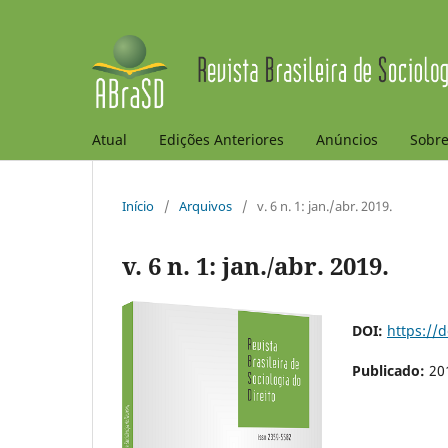
Atual
Edições Anteriores
Anúncios
Sobr
Início
/
Arquivos
/
v. 6 n. 1: jan./abr. 2019.
v. 6 n. 1: jan./abr. 2019.
DOI:
https://
Publicado:
20