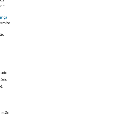
 de
ença
ermite
m
ção
-
icado
tório
),
 e são