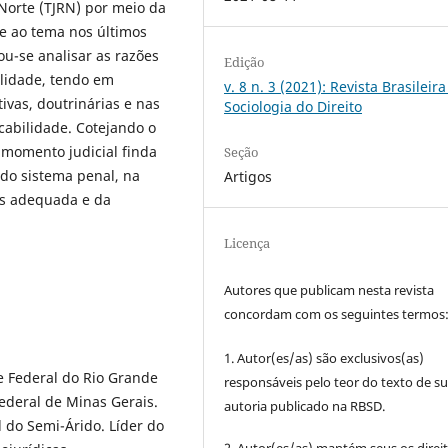
Norte (TJRN) por meio da
te ao tema nos últimos
ou-se analisar as razões
Edição
ilidade, tendo em
v. 8 n. 3 (2021): Revista Brasileir
ivas, doutrinárias e nas
Sociologia do Direito
cabilidade. Cotejando o
 momento judicial finda
Seção
 do sistema penal, na
Artigos
is adequada e da
Licença
Autores que publicam nesta revista
concordam com os seguintes termos
1. Autor(es/as) são exclusivos(as)
e Federal do Rio Grande
responsáveis pelo teor do texto de s
ederal de Minas Gerais.
autoria publicado na RBSD.
 do Semi-Árido. Líder do
2. Autor(es/as) mantém seus os direi