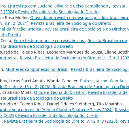
iro,
Entrevista com Luciano Oliveira e Celso Campilongo
,
Revista
 3 (2024): Revista Brasileira de Sociologia do Direito
ipe Rosa Müller,
O uso da entrevista na pesquisa jurídica brasileir
v. 8 n. 2 (2021): Revista Brasileira de Sociologia do Direito
nal da fricção jurídica
,
Revista Brasileira de Sociologia do Direito: v
a do Direito
 Costa,
Entre testemunhos e corresistências
,
Revista Brasileira de
ista Brasileira de Sociologia do Direito
ourado de Toledo Ribas, Leonardo Marques de Souza, Eliane Botel
Junqueira
,
Revista Brasileira de Sociologia do Direito: v. 13 n. 1 (202
in,
Mulheres camponesas no Brasil
,
Revista Brasileira de Sociolog
bas, Lucas Fucci Amato, Wanda Capeller,
Entrevista com Wanda
o Direito: v. 13 n. 2 (2026): Revista Brasileira de Sociologia do Dire
 Cristiano Moita,
O que é Teoria do Direito?
,
Revista Brasileira de
ista Brasileira de Sociologia do Direito
ourado de Toledo Ribas, Daniel Fideles Steinberg, Tito Moamba,
oamba: vencedores do Prêmio Cláudio Souto de Teses 2024
,
Revista
 3 (2025): Revista Brasileira de Sociologia do Direito
”
,
Revista Brasileira de Sociologia do Direito: v. 12 n. 3 (2025): Revi