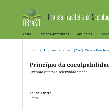
Atual
Edições Anteriores
Anúncios
Sobr
Início
/
Arquivos
/
v. 8 n. 3 (2021): Revista Brasilei
Princípio da coculpabilida
Omissão estatal e seletividade penal
Felipe Castro
ufersa