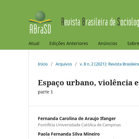
Atual
Edições Anteriores
Anúncios
Sobr
Início
/
Arquivos
/
v. 8 n. 2 (2021): Revista Brasilei
Espaço urbano, violência 
parte 1
Fernanda Carolina de Araujo Ifanger
Pontifícia Universidade Católica de Campinas
Paola Fernanda Silva Mineiro