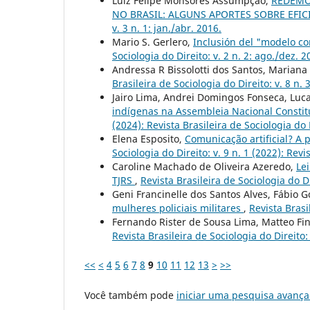
Luiz Felipe Monsores Assumpção,
REDEMO
NO BRASIL: ALGUNS APORTES SOBRE EFIC
v. 3 n. 1: jan./abr. 2016.
Mario S. Gerlero,
Inclusión del "modelo com
Sociologia do Direito: v. 2 n. 2: ago./dez. 2
Andressa R Bissolotti dos Santos, Mariana
Brasileira de Sociologia do Direito: v. 8 n. 
Jairo Lima, Andrei Domingos Fonseca, Luc
indígenas na Assembleia Nacional Constit
(2024): Revista Brasileira de Sociologia do 
Elena Esposito,
Comunicação artificial? A
Sociologia do Direito: v. 9 n. 1 (2022): Revi
Caroline Machado de Oliveira Azeredo,
Le
TJRS
,
Revista Brasileira de Sociologia do Di
Geni Francinelle dos Santos Alves, Fábio 
mulheres policiais militares
,
Revista Brasil
Fernando Rister de Sousa Lima, Matteo Fi
Revista Brasileira de Sociologia do Direito: 
<<
<
4
5
6
7
8
9
10
11
12
13
>
>>
Você também pode
iniciar uma pesquisa avança