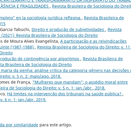
CRATIZAÃ‡ÃƒO E TRANSFORMAÃ‡ÃƒO DA INSPEÃ‡ÃƒO DO TRABA
IÃŠNCIA E FRAGILIDADES
,
Revista Brasileira de Sociologia do Direi
plejo" en la sociología jurídica reflexiva
,
Revista Brasileira de
015
 Garcia Tabuchi,
Direito e produção de subjetividades
,
Revista
3 (2021): Revista Brasileira de Sociologia do Direito
as de Moura Alves Evangelista,
A participação e as reivindicações
uinte (1987-1988)
,
Revista Brasileira de Sociologia do Direito: v. 11
Direito
 produção de contingência por algoritmos
,
Revista Brasileira de
sta Brasileira de Sociologia do Direito
i maria da penha: análise crítica da categoria gênero nas decisões
reito: v. 5 n. 2: maio/ago. 2018.
Gomes de França,
"Mulheres que mandam": o assédio moral entre
eira de Sociologia do Direito: v. 5 n. 1: jan./abr., 2018.
nco,
Há limites na intervenção dos tribunais na saúde pública?
,
v. 6 n. 1: jan./abr. 2019.
da por similaridade
para este artigo.