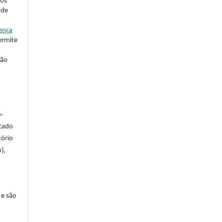
 de
ença
ermite
m
ção
-
icado
tório
),
 e são