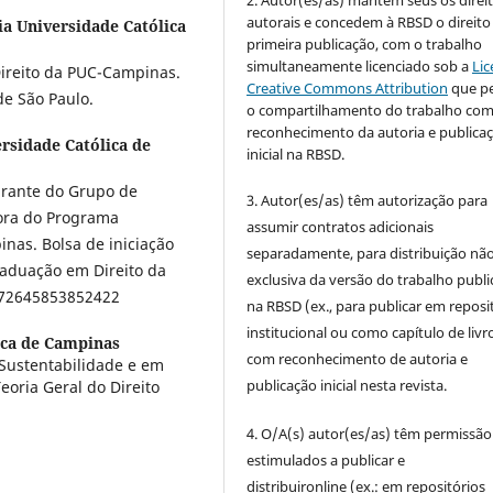
autorais e concedem à RBSD o direito
ia Universidade Católica
primeira publicação, com o trabalho
simultaneamente licenciado sob a
Lic
ireito da PUC-Campinas.
Creative Commons Attribution
que p
de São Paulo.
o compartilhamento do trabalho co
reconhecimento da autoria e publica
ersidade Católica de
inicial na RBSD.
grante do Grupo de
3. Autor(es/as) têm autorização para
dora do Programa
assumir contratos adicionais
inas. Bolsa de iniciação
separadamente, para distribuição não
raduação em Direito da
exclusiva da versão do trabalho publ
0772645853852422
na RBSD (ex., para publicar em reposi
institucional ou como capítulo de livro
ica de Campinas
com reconhecimento de autoria e
Sustentabilidade e em
publicação inicial nesta revista.
eoria Geral do Direito
4. O/A(s) autor(es/as) têm permissão
estimulados a publicar e
distribuironline (ex.: em repositórios