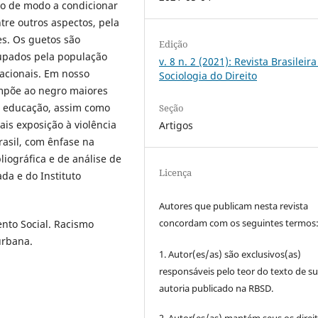
o de modo a condicionar
tre outros aspectos, pela
es. Os guetos são
Edição
cupados pela população
v. 8 n. 2 (2021): Revista Brasileir
tacionais. Em nosso
Sociologia do Direito
mpõe ao negro maiores
e educação, assim como
Seção
is exposição à violência
Artigos
rasil, com ênfase na
liográfica e de análise de
Licença
da e do Instituto
Autores que publicam nesta revista
concordam com os seguintes termos
nto Social. Racismo
urbana.
1. Autor(es/as) são exclusivos(as)
responsáveis pelo teor do texto de s
autoria publicado na RBSD.
2. Autor(es/as) mantém seus os direi