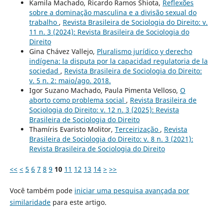
Kamila Machado, Ricardo Ramos Shiota,
Reflexões
sobre a dominação masculina e a divisão sexual do
trabalho
,
Revista Brasileira de Sociologia do Direito: v.
11 n. 3 (2024): Revista Brasileira de Sociologia do
Direito
Gina Chávez Vallejo,
Pluralismo jurídico y derecho
indígena: la disputa por la capacidad regulatoria de la
sociedad
,
Revista Brasileira de Sociologia do Direito:
v. 5 n. 2: maio/ago. 2018.
Igor Suzano Machado, Paula Pimenta Velloso,
O
aborto como problema social
,
Revista Brasileira de
Sociologia do Direito: v. 12 n. 3 (2025): Revista
Brasileira de Sociologia do Direito
Thamíris Evaristo Molitor,
Terceirização
,
Revista
Brasileira de Sociologia do Direito: v. 8 n. 3 (2021):
Revista Brasileira de Sociologia do Direito
<<
<
5
6
7
8
9
10
11
12
13
14
>
>>
Você também pode
iniciar uma pesquisa avançada por
similaridade
para este artigo.