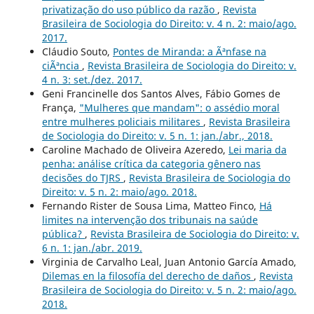
privatização do uso público da razão
,
Revista
Brasileira de Sociologia do Direito: v. 4 n. 2: maio/ago.
2017.
Cláudio Souto,
Pontes de Miranda: a Ãªnfase na
ciÃªncia
,
Revista Brasileira de Sociologia do Direito: v.
4 n. 3: set./dez. 2017.
Geni Francinelle dos Santos Alves, Fábio Gomes de
França,
"Mulheres que mandam": o assédio moral
entre mulheres policiais militares
,
Revista Brasileira
de Sociologia do Direito: v. 5 n. 1: jan./abr., 2018.
Caroline Machado de Oliveira Azeredo,
Lei maria da
penha: análise crítica da categoria gênero nas
decisões do TJRS
,
Revista Brasileira de Sociologia do
Direito: v. 5 n. 2: maio/ago. 2018.
Fernando Rister de Sousa Lima, Matteo Finco,
Há
limites na intervenção dos tribunais na saúde
pública?
,
Revista Brasileira de Sociologia do Direito: v.
6 n. 1: jan./abr. 2019.
Virginia de Carvalho Leal, Juan Antonio García Amado,
Dilemas en la filosofía del derecho de daños
,
Revista
Brasileira de Sociologia do Direito: v. 5 n. 2: maio/ago.
2018.