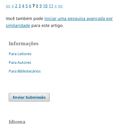
<<
<
2
3
4
5
6
7
8
9
10
11
>
>>
Você também pode
iniciar uma pesquisa avançada por
similaridade
para este artigo.
Informações
Para Leitores
Para Autores
Para Bibliotecários
Enviar Submissão
Idioma