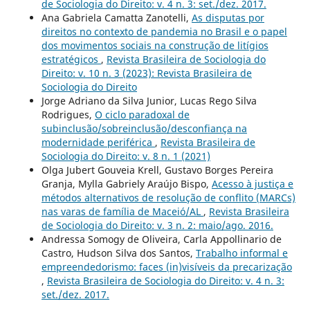
de Sociologia do Direito: v. 4 n. 3: set./dez. 2017.
Ana Gabriela Camatta Zanotelli,
As disputas por
direitos no contexto de pandemia no Brasil e o papel
dos movimentos sociais na construção de litígios
estratégicos
,
Revista Brasileira de Sociologia do
Direito: v. 10 n. 3 (2023): Revista Brasileira de
Sociologia do Direito
Jorge Adriano da Silva Junior, Lucas Rego Silva
Rodrigues,
O ciclo paradoxal de
subinclusão/sobreinclusão/desconfiança na
modernidade periférica
,
Revista Brasileira de
Sociologia do Direito: v. 8 n. 1 (2021)
Olga Jubert Gouveia Krell, Gustavo Borges Pereira
Granja, Mylla Gabriely Araújo Bispo,
Acesso à justiça e
métodos alternativos de resolução de conflito (MARCs)
nas varas de família de Maceió/AL
,
Revista Brasileira
de Sociologia do Direito: v. 3 n. 2: maio/ago. 2016.
Andressa Somogy de Oliveira, Carla Appollinario de
Castro, Hudson Silva dos Santos,
Trabalho informal e
empreendedorismo: faces (in)visíveis da precarização
,
Revista Brasileira de Sociologia do Direito: v. 4 n. 3:
set./dez. 2017.