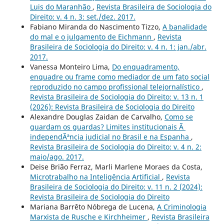
Luis do Maranhão
,
Revista Brasileira de Sociologia do
Direito: v. 4 n. 3: set./dez. 2017.
Fabiano Miranda do Nascimento Tizzo,
A banalidade
do mal e o julgamento de Eichmann
,
Revista
Brasileira de Sociologia do Direito: v. 4 n. 1: jan./abr.
2017.
Vanessa Monteiro Lima,
Do enquadramento,
enquadre ou frame como mediador de um fato social
reproduzido no campo profissional telejornalístico
,
Revista Brasileira de Sociologia do Direito: v. 13 n. 1
(2026): Revista Brasileira de Sociologia do Direito
Alexandre Douglas Zaidan de Carvalho,
Como se
guardam os guardas? Limites institucionais Ã
independÃªncia judicial no Brasil e na Espanha
,
Revista Brasileira de Sociologia do Direito: v. 4 n. 2:
maio/ago. 2017.
Deise Brião Ferraz, Marli Marlene Moraes da Costa,
Microtrabalho na Inteligência Artificial
,
Revista
Brasileira de Sociologia do Direito: v. 11 n. 2 (2024):
Revista Brasileira de Sociologia do Direito
Mariana Barrêto Nóbrega de Lucena,
A Criminologia
Marxista de Rusche e Kirchheimer
,
Revista Brasileira