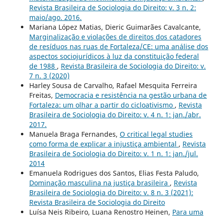
Revista Brasileira de Sociologia do Direito: v. 3 n. 2:
maio/ago. 2016.
Mariana López Matias, Dieric Guimarães Cavalcante,
Marginalização e violações de direitos dos catadores
de resíduos nas ruas de Fortaleza/CE: uma análise dos
aspectos sociojurídicos à luz da constituição federal
de 1988
,
Revista Brasileira de Sociologia do Direito: v.
7 n. 3 (2020)
Harley Sousa de Carvalho, Rafael Mesquita Ferreira
Freitas,
Democracia e resistência na gestão urbana de
Fortaleza: um olhar a partir do cicloativismo
,
Revista
Brasileira de Sociologia do Direito: v. 4 n. 1: jan./abr.
2017.
Manuela Braga Fernandes,
O critical legal studies
como forma de explicar a injustiça ambiental
,
Revista
Brasileira de Sociologia do Direito: v. 1 n. 1: jan./jul.
2014
Emanuela Rodrigues dos Santos, Elias Festa Paludo,
Dominação masculina na justiça brasileira
,
Revista
Brasileira de Sociologia do Direito: v. 8 n. 3 (2021):
Revista Brasileira de Sociologia do Direito
Luísa Neis Ribeiro, Luana Renostro Heinen,
Para uma