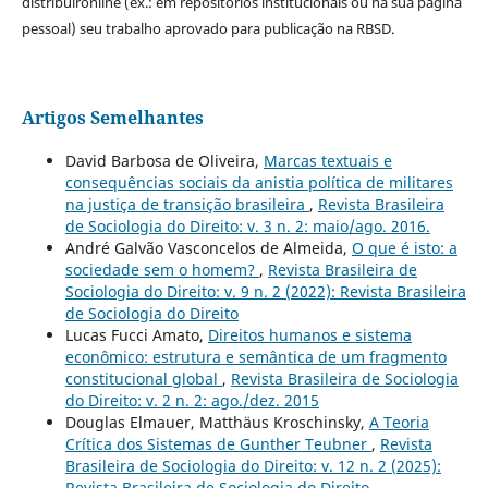
distribuironline (ex.: em repositórios institucionais ou na sua página
pessoal) seu trabalho aprovado para publicação na RBSD.
Artigos Semelhantes
David Barbosa de Oliveira,
Marcas textuais e
consequências sociais da anistia política de militares
na justiça de transição brasileira
,
Revista Brasileira
de Sociologia do Direito: v. 3 n. 2: maio/ago. 2016.
André Galvão Vasconcelos de Almeida,
O que é isto: a
sociedade sem o homem?
,
Revista Brasileira de
Sociologia do Direito: v. 9 n. 2 (2022): Revista Brasileira
de Sociologia do Direito
Lucas Fucci Amato,
Direitos humanos e sistema
econômico: estrutura e semântica de um fragmento
constitucional global
,
Revista Brasileira de Sociologia
do Direito: v. 2 n. 2: ago./dez. 2015
Douglas Elmauer, Matthäus Kroschinsky,
A Teoria
Crítica dos Sistemas de Gunther Teubner
,
Revista
Brasileira de Sociologia do Direito: v. 12 n. 2 (2025):
Revista Brasileira de Sociologia do Direito