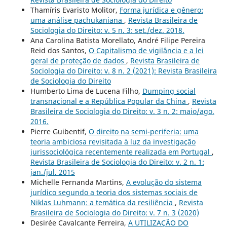
Thamíris Evaristo Molitor,
Forma jurídica e gênero:
uma análise pachukaniana
,
Revista Brasileira de
Sociologia do Direito: v. 5 n. 3: set./dez. 2018.
Ana Carolina Batista Morellato, André Filipe Pereira
Reid dos Santos,
O Capitalismo de vigilância e a lei
geral de proteção de dados
,
Revista Brasileira de
Sociologia do Direito: v. 8 n. 2 (2021): Revista Brasileira
de Sociologia do Direito
Humberto Lima de Lucena Filho,
Dumping social
transnacional e a República Popular da China
,
Revista
Brasileira de Sociologia do Direito: v. 3 n. 2: maio/ago.
2016.
Pierre Guibentif,
O direito na semi-periferia: uma
teoria ambiciosa revisitada à luz da investigação
jurissociológica recentemente realizada em Portugal
,
Revista Brasileira de Sociologia do Direito: v. 2 n. 1:
jan./jul. 2015
Michelle Fernanda Martins,
A evolução do sistema
jurídico segundo a teoria dos sistemas sociais de
Niklas Luhmann: a temática da resiliência
,
Revista
Brasileira de Sociologia do Direito: v. 7 n. 3 (2020)
Desirée Cavalcante Ferreira,
A UTILIZAÇÃO DO