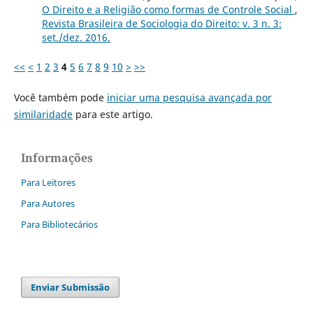
O Direito e a Religião como formas de Controle Social
,
Revista Brasileira de Sociologia do Direito: v. 3 n. 3:
set./dez. 2016.
<<
<
1
2
3
4
5
6
7
8
9
10
>
>>
Você também pode
iniciar uma pesquisa avançada por
similaridade
para este artigo.
Informações
Para Leitores
Para Autores
Para Bibliotecários
Enviar Submissão