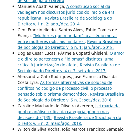
de Sociologia do Direito
Manuela Abath Valença,
A construção social da
vadiagem nos discursos jurídicos do início da era
republicana
,
Revista Brasileira de Sociologia do
Direito: v. 1 n. 2: ago./dez. 2014
Geni Francinelle dos Santos Alves, Fábio Gomes de
França,
"Mulheres que mandam": o assédio moral
entre mulheres policiais militares
,
Revista Brasileira
de Sociologia do Direito: v. 5 n. 1: jan./abr., 2018.
Doglas Cesar Lucas, PÃ¢mela Copetti Ghisleni,
O amor
e o direito pertencem a “idiomas” distintos: uma
crítica à juridicização do afeto
,
Revista Brasileira de
Sociologia do Direito: v. 4 n. 3: set./dez. 2017.
Alexsandra Gato Rodrigues, José Francisco Dias da
Costa Lyra,
As formas alternativas de solução de
conflitos no código de processo civil: o processo
pensado sob o prisma democrático
,
Revista Brasileira
de Sociologia do Direito: v. 5 n. 3: set./dez. 2018.
Caroline Machado de Oliveira Azeredo,
Lei maria da
penha: análise crítica da categoria gênero nas
decisões do TJRS
,
Revista Brasileira de Sociologia do
Direito: v. 5 n. 2: maio/ago. 2018.
Wilton da Silva Rocha, João Marcos Francisco Sampaio,