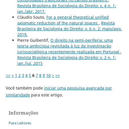
Revista Brasileira de Sociologia do Direito: v. 4 n. 1:
jan./abr. 2017.
Cláudio Souto,
For a general theoretical unified
axiomatic reduction of the natural spaces
,
Revista
Brasileira de Sociologia do Direito: v. 6 n. 2: maio/ago.
2019.
Pierre Guibentif,
O direito na semi-periferia: uma
teoria ambiciosa revisitada à luz da investigação
jurissociológica recentemente realizada em Portugal
,
Revista Brasileira de Sociologia do Direito: v. 2 n. 1:
jan./jul. 2015
<<
<
1
2
3
4
5
6
7
8
9
10
>
>>
Você também pode
iniciar uma pesquisa avançada por
similaridade
para este artigo.
Informações
Para Leitores