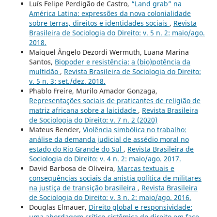
Luís Felipe Perdigão de Castro,
“Land grab” na
América Latina: expressões da nova colonialidade
sobre terras, direitos e identidades sociais
,
Revista
Brasileira de Sociologia do Direito: v. 5 n. 2: maio/ago.
2018.
Maiquel Ângelo Dezordi Wermuth, Luana Marina
Santos,
Biopoder e resistência: a (bio)potência da
multidão
,
Revista Brasileira de Sociologia do Direito:
v. 5 n. 3: set./dez. 2018.
Phablo Freire, Murilo Amador Gonzaga,
Representações sociais de praticantes de religião de
matriz africana sobre a laicidade
,
Revista Brasileira
de Sociologia do Direito: v. 7 n. 2 (2020)
Mateus Bender,
Violência simbólica no trabalho:
análise da demanda judicial de assédio moral no
estado do Rio Grande do Sul
,
Revista Brasileira de
Sociologia do Direito: v. 4 n. 2: maio/ago. 2017.
David Barbosa de Oliveira,
Marcas textuais e
consequências sociais da anistia política de militares
na justiça de transição brasileira
,
Revista Brasileira
de Sociologia do Direito: v. 3 n. 2: maio/ago. 2016.
Douglas Elmauer,
Direito global e responsividade:
uma abordagem crítico-sistêmica do direito em face