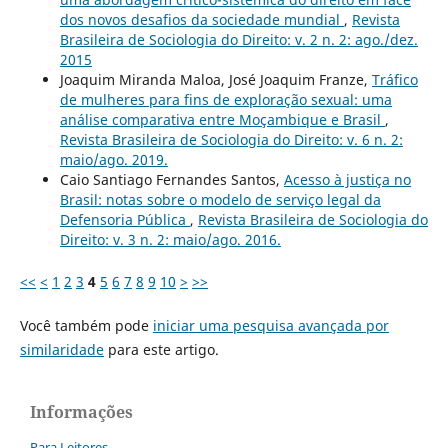
dos novos desafios da sociedade mundial
,
Revista
Brasileira de Sociologia do Direito: v. 2 n. 2: ago./dez.
2015
Joaquim Miranda Maloa, José Joaquim Franze,
Tráfico
de mulheres para fins de exploração sexual: uma
análise comparativa entre Moçambique e Brasil
,
Revista Brasileira de Sociologia do Direito: v. 6 n. 2:
maio/ago. 2019.
Caio Santiago Fernandes Santos,
Acesso à justiça no
Brasil: notas sobre o modelo de serviço legal da
Defensoria Pública
,
Revista Brasileira de Sociologia do
Direito: v. 3 n. 2: maio/ago. 2016.
<<
<
1
2
3
4
5
6
7
8
9
10
>
>>
Você também pode
iniciar uma pesquisa avançada por
similaridade
para este artigo.
Informações
Para Leitores