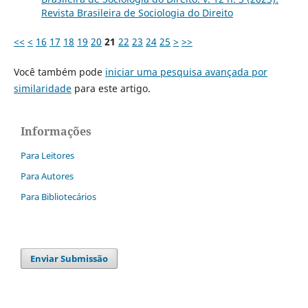
Revista Brasileira de Sociologia do Direito
<<
<
16
17
18
19
20
21
22
23
24
25
>
>>
Você também pode
iniciar uma pesquisa avançada por
similaridade
para este artigo.
Informações
Para Leitores
Para Autores
Para Bibliotecários
Enviar Submissão