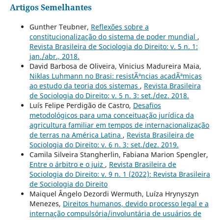
Artigos Semelhantes
Gunther Teubner,
Reflexões sobre a
constitucionalização do sistema de poder mundial
,
Revista Brasileira de Sociologia do Direito: v. 5 n. 1:
jan./abr., 2018.
David Barbosa de Oliveira, Vinicius Madureira Maia,
Niklas Luhmann no Brasi: resistÃªncias acadÃªmicas
ao estudo da teoria dos sistemas
,
Revista Brasileira
de Sociologia do Direito: v. 5 n. 3: set./dez. 2018.
Luís Felipe Perdigão de Castro,
Desafios
metodológicos para uma conceituação jurídica da
agricultura familiar em tempos de internacionalização
de terras na América Latina
,
Revista Brasileira de
Sociologia do Direito: v. 6 n. 3: set./dez. 2019.
Camila Silveira Stangherlin, Fabiana Marion Spengler,
Entre o árbitro e o juiz
,
Revista Brasileira de
Sociologia do Direito: v. 9 n. 1 (2022): Revista Brasileira
de Sociologia do Direito
Maiquel Ângelo Dezordi Wermuth, Luíza Hrynyszyn
Menezes,
Direitos humanos, devido processo legal e a
internação compulsória/involuntária de usuários de