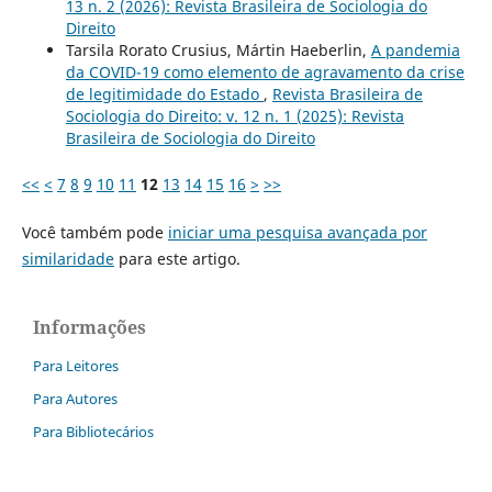
13 n. 2 (2026): Revista Brasileira de Sociologia do
Direito
Tarsila Rorato Crusius, Mártin Haeberlin,
A pandemia
da COVID-19 como elemento de agravamento da crise
de legitimidade do Estado
,
Revista Brasileira de
Sociologia do Direito: v. 12 n. 1 (2025): Revista
Brasileira de Sociologia do Direito
<<
<
7
8
9
10
11
12
13
14
15
16
>
>>
Você também pode
iniciar uma pesquisa avançada por
similaridade
para este artigo.
Informações
Para Leitores
Para Autores
Para Bibliotecários