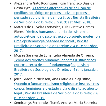
Alexsandra Gato Rodrigues, José Francisco Dias da
Costa Lyra,
As formas alternativas de solução de
conflitos no código de processo civil: o processo
pensado sob o prisma democrático
,
Revista Brasileira
de Sociologia do Direito: v. 5 n. 3: set./dez. 2018.
Mateus de Oliveira Fornasier, Luis Gustavo Gomes
Flores,
Direitos humanos e teoria dos sistemas
autopoiéticos: da desconstrução do sujeito moderno a
uma epistemologia baseada no social
,
Revista
Brasileira de Sociologia do Direito: v. 4 n. 3: set./dez.
2017.
Moisés Saraiva de Luna, Lidia Almeida de Oliveira,
Teoria dos direitos humanos: debates jusfilosóficos
críticos acerca de sua fundamentação
,
Revista
Brasileira de Sociologia do Direito: v. 4 n. 1: jan./abr.
2017.
Joice Graciele Nielsson, Ana Claudia Delajustine,
Quando o fundamentalismo religioso se inscreve nos
corpos femininos e o estado viola o direito ao aborto
legal
,
Revista Brasileira de Sociologia do Direito: v. 6
n. 3: set./dez. 2019.
Semiramys Fernandes Tomé, Andrea Maria Sobreira