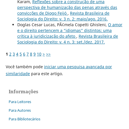
Karam,
Reflexões sobre a construção de uma
perspectiva de humanização das penas através das
convicções de Diogo Feijó
,
Revista Brasileira de
Sociologia do Direito: v. 3 n. 2: maio/ago. 2016.
Doglas Cesar Lucas, PÃ¢mela Copetti Ghisleni,
O amor
e o direito pertencem a “idiomas” distintos: uma
crítica à juridicização do afeto
,
Revista Brasileira de
Sociologia do Direito: v. 4 n. 3: set./dez. 2017.
1
2
3
4
5
6
7
8
9
10
>
>>
Você também pode
iniciar uma pesquisa avançada por
similaridade
para este artigo.
Informações
Para Leitores
Para Autores
Para Bibliotecários