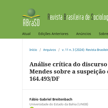
Atual
Edições Anteriores
Anúncios
Sobr
Início
/
Arquivos
/
v. 11 n. 3 (2024): Revista Brasile
Análise crítica do discurs
Mendes sobre a suspeição 
164.493/DF
Fábio Gabriel Breitenbach
Universidade do Estado da Bahia (UNEB)