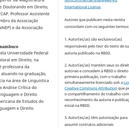
e Doutorando em Direito,
International License
.
CAP. Professor Assistente
Autores que publicam nesta revista
embro da Associação
concordam com os seguintes termos
NNEP) e da Associação
1. Autor(es/as) são exclusivos(as)
responsáveis pelo teor do texto de s
ernambuco
pela Universidade Federal
autoria publicado na RBSD.
toral em Direito, na
2. Autor(es/as) mantém seus os direi
é professora da
autorais e concedem à RBSD o direito
, atuando na graduação,
primeira publicação, com o trabalho
ia na área de Linguística
simultaneamente licenciado sob a
Lic
a Análise Crítica do
Creative Commons Attribution
que p
o compartilhamento do trabalho co
Linguagem e Direito
reconhecimento da autoria e publica
mericana de Estudos do
inicial na RBSD.
nguagem e Direito.
3. Autor(es/as) têm autorização para
assumir contratos adicionais