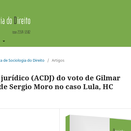
e
ira de Sociologia do Direito
/
Artigos
o jurídico (ACDJ) do voto de Gilmar
de Sergio Moro no caso Lula, HC