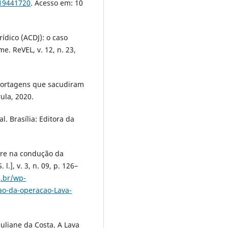
019441720
. Acesso em: 10
rídico (ACDJ): o caso
. ReVEL, v. 12, n. 23,
eportagens que sacudiram
rula, 2020.
 Brasília: Editora da
are na condução da
l.], v. 3, n. 09, p. 126–
j.br/wp-
ao-da-operacao-Lava-
liane da Costa. A Lava