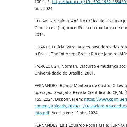
100-112.
http://dx.doi.org/10.1590/1982-25542
abr. 2024.
COLARES, Virgínia. Análise Crítica do Discurso Ju
Genelva e a (im)procedência da mudança de nome
2014.
DUARTE, Letícia. Vaza Jato: os bastidores das r
o Brasil. The Intercept Brasil: Rio de Janeiro: Mó
FAIRCLOUGH, Norman. Discurso e mudança social.
Universi-dade de Brasília, 2001.
FERNANDES, Bianca Monteiro de Castro. O lawf
operação la-va jato. Revista Científica do CPJM, [S. 
155, 2024. Disponível em:
https://www.cpjm.uer
content/uploads/2020/11/O-Lawfare-na-conduc
Jato.pdf
. Acesso em: 10 abr. 2024.
FERNANDES, Luis Eduardo Rocha Maia; FURNO, Ju