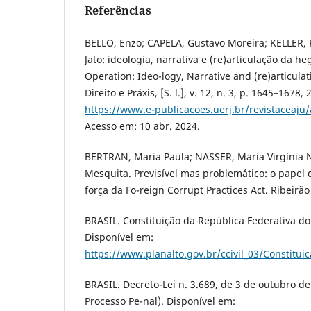
Referências
BELLO, Enzo; CAPELA, Gustavo Moreira; KELLER, 
Jato: ideologia, narrativa e (re)articulação da 
Operation: Ideo-logy, Narrative and (re)articula
Direito e Práxis, [S. l.], v. 12, n. 3, p. 1645–1678
https://www.e-publicacoes.uerj.br/revistaceaju/
Acesso em: 10 abr. 2024.
BERTRAN, Maria Paula; NASSER, Maria Virgínia
Mesquita. Previsível mas problemático: o papel 
força da Fo-reign Corrupt Practices Act. Ribeirão
BRASIL. Constituição da República Federativa do
Disponível em:
https://www.planalto.gov.br/ccivil_03/Constitui
BRASIL. Decreto-Lei n. 3.689, de 3 de outubro d
Processo Pe-nal). Disponível em: