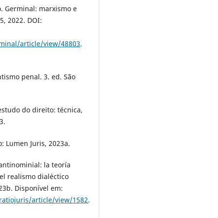
o. Germinal: marxismo e
55, 2022. DOI:
minal/article/view/48803
.
ntismo penal. 3. ed. São
tudo do direito: técnica,
3.
o: Lumen Juris, 2023a.
ntinominial: la teoría
el realismo dialéctico
2023b. Disponível em:
atiojuris/article/view/1582
.