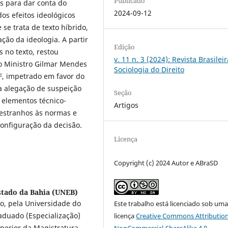
Publicado
s para dar conta do
2024-09-12
os efeitos ideológicos
se trata de texto híbrido,
ão da ideologia. A partir
Edição
 no texto, restou
v. 11 n. 3 (2024): Revista Brasilei
o Ministro Gilmar Mendes
Sociologia do Direito
F, impetrado em favor do
 a alegação de suspeição
Seção
 elementos técnico-
Artigos
 estranhos às normas e
configuração da decisão.
Licença
Copyright (c) 2024 Autor e ABraSD
stado da Bahia (UNEB)
to, pela Universidade do
Este trabalho está licenciado sob um
aduado (Especialização)
licença
Creative Commons Attribution
Superior da Magistratura
NonCommercial-ShareAlike 4.0