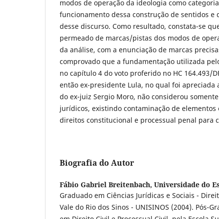
modos de operação da ideologia como categoria
funcionamento dessa construção de sentidos e d
desse discurso. Como resultado, constata-se que 
permeado de marcas/pistas dos modos de operaç
da análise, com a enunciação de marcas precisas
comprovado que a fundamentação utilizada pel
no capítulo 4 do voto proferido no HC 164.493/D
então ex-presidente Lula, no qual foi apreciada
do ex-juiz Sergio Moro, não considerou somente
jurídicos, existindo contaminação de elementos
direitos constitucional e processual penal para 
Biografia do Autor
Fábio Gabriel Breitenbach,
Universidade do E
Graduado em Ciências Jurídicas e Sociais - Direi
Vale do Rio dos Sinos - UNISINOS (2004). Pós-Gr
em Direito Civil e Processual Civil, pela Escola 