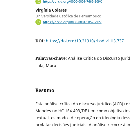
https://orcid.org/0000-0001-7665-309X
Virgínia Colares
Universidade Católica de Pernambuco
https://orcid.org/0000-0001-9057-7927
DOI:
https://doi.org/10.21910/rbsd.v11i3.737
Palavras-chave:
Análise Crítica do Discurso Jurí
Lula, Moro
Resumo
Esta análise crítica do discurso jurídico (ACDJ) 
Mendes no HC 164.493/DF tem como objetivo inve
textual, os modos de operação da ideologia dess
prolatar decisões judiciais. A análise recorre à i