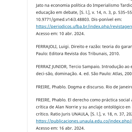
Jato na economia política do Imperialismo Tardi
educação em debate, [S. l.], v. 14, n. 3, p. 535–5
10.9771/gmed.v14i3.48803. Dis-ponível em:
https://periodicos.ufba.br/index.php/revistager
Acesso em: 10 abr. 2024.
FERRAJOLI, Luigi. Direito e razão: teoria do gara
Paulo: Editora Revista dos Tribunais, 2010.
FERRAZ JUNIOR, Tercio Sampaio. Introdução ao es
deci-são, dominação. 4. ed. São Paulo: Atlas, 200
FREIRE, Phablo. Dogma e discurso. Rio de Janeir
FREIRE, Phablo. El derecho como práctica social a
crítica de Alan Norrie y su anclaje ontológico en 
crítico. Ratio Juris UNAULA, [S. l.], v. 18, n. 37, 
https://publicaciones.unaula.edu.co/index.php/r
Acesso em: 16 abr. 2024.