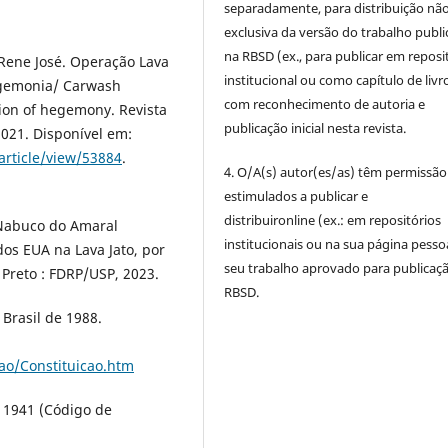
separadamente, para distribuição não
exclusiva da versão do trabalho publ
na RBSD (ex., para publicar em reposi
Rene José. Operação Lava
institucional ou como capítulo de livro
hegemonia/ Carwash
com reconhecimento de autoria e
tion of hegemony. Revista
publicação inicial nesta revista.
, 2021. Disponível em:
article/view/53884
.
4. O/A(s) autor(es/as) têm permissão
estimulados a publicar e
distribuironline (ex.: em repositórios
 Nabuco do Amaral
institucionais ou na sua página pesso
dos EUA na Lava Jato, por
seu trabalho aprovado para publicaç
 Preto : FDRP/USP, 2023.
RBSD.
 Brasil de 1988.
cao/Constituicao.htm
e 1941 (Código de