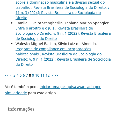
sobre a dominação masculina e a divisão sexual do
trabalho
,
Revista Brasileira de Sociologia do Direito: v.
11 n. 3 (2024): Revista Brasileira de Sociologia do
Direito
Camila Silveira Stangherlin, Fabiana Marion Spengler,
Entre o árbitro e o juiz
,
Revista Brasileira de
Sociologia do Direito: v. 9 n. 1 (2022): Revista Brasileira
de Sociologia do Direito
Waleska Miguel Batista, Silvio Luiz de Almeida,
Programa de compliance em incorporações
habitacionais
,
Revista Brasileira de Sociologia do
Direito: v. 9 n. 1 (2022): Revista Brasileira de Sociologia
do Direito
<<
<
3
4
5
6
7
8
9
10
11
12
>
>>
Você também pode
iniciar uma pesquisa avançada por
similaridade
para este artigo.
Informações