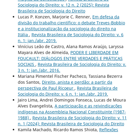
Sociologia do Direito: v. 12 n. 2 (2025): Revista
Brasileira de Sociologia do Direito
Lucas P. Konzen, Marjorie C. Renner,
Em defesa da
divisão do trabalho científico: o debate Treves-Bobbio
e a institucionalização da sociologia do direito na
Itália
,
Revista Brasileira de Sociologia do Direito: v. 6
n. 1: jan./abr. 2019.
Vinícius Leão de Castro, Alana Ramos Araújo, Laryssa
Mayara Alves de Almeida,
PODER E LIBERDADE EM
FOUCAULT: DIÁLOGOS ENTRE VERDADES E PRÁTICAS
SOCIAIS
,
Revista Brasileira de Sociologia do Direito: v.
3 n. 1: jan./abr. 2016.
Mariana Pimentel Fischer Pacheco, Tassiana Bezerra
dos Santos,
Direito, anista e perdão: a partir da
perspectiva de Paul Ricoeur
,
Revista Brasileira de
Sociologia do Direito: v. 6 n. 1: jan./abr. 2019.
Jairo Lima, Andrei Domingos Fonseca, Lucas de Moura
Alves Evangelista,
A participação e as reivindicações
indígenas na Assembleia Nacional Constituinte (1987-
1988)
,
Revista Brasileira de Sociologia do Direito: v. 11
n. 1 (2024): Revista Brasileira de Sociologia do Direito
Kamila Machado, Ricardo Ramos Shiota,
Reflexões