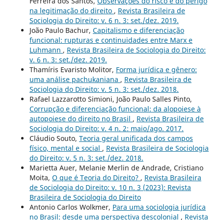
Ferreira dos Santos,
Observações do risco e do perigo
na legitimação do direito
,
Revista Brasileira de
Sociologia do Direito: v. 6 n. 3: set./dez. 2019.
João Paulo Bachur,
Capitalismo e diferenciação
funcional: rupturas e continuidades entre Marx e
Luhmann
,
Revista Brasileira de Sociologia do Direito:
v. 6 n. 3: set./dez. 2019.
Thamíris Evaristo Molitor,
Forma jurídica e gênero:
uma análise pachukaniana
,
Revista Brasileira de
Sociologia do Direito: v. 5 n. 3: set./dez. 2018.
Rafael Lazzarotto Simioni, João Paulo Salles Pinto,
Corrupção e diferenciação funcional: da alopoiese à
autopoiese do direito no Brasil
,
Revista Brasileira de
Sociologia do Direito: v. 4 n. 2: maio/ago. 2017.
Cláudio Souto,
Teoria geral unificada dos campos
físico, mental e social
,
Revista Brasileira de Sociologia
do Direito: v. 5 n. 3: set./dez. 2018.
Marietta Auer, Melanie Merlin de Andrade, Cristiano
Moita,
O que é Teoria do Direito?
,
Revista Brasileira
de Sociologia do Direito: v. 10 n. 3 (2023): Revista
Brasileira de Sociologia do Direito
Antonio Carlos Wolkmer,
Para uma sociologia jurídica
no Brasil: desde uma perspectiva descolonial
,
Revista