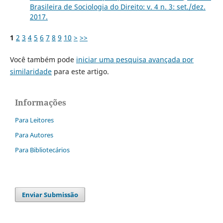
Brasileira de Sociologia do Direito: v. 4 n. 3: set./dez.
2017.
1
2
3
4
5
6
7
8
9
10
>
>>
Você também pode
iniciar uma pesquisa avançada por
similaridade
para este artigo.
Informações
Para Leitores
Para Autores
Para Bibliotecários
Enviar Submissão