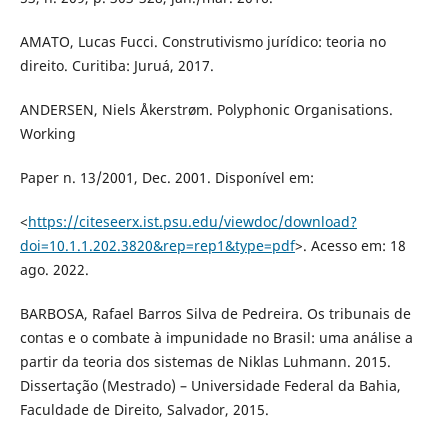
AMATO, Lucas Fucci. Construtivismo jurídico: teoria no
direito. Curitiba: Juruá, 2017.
ANDERSEN, Niels Åkerstrøm. Polyphonic Organisations.
Working
Paper n. 13/2001, Dec. 2001. Disponível em:
<
https://citeseerx.ist.psu.edu/viewdoc/download?
doi=10.1.1.202.3820&rep=rep1&type=pdf
>. Acesso em: 18
ago. 2022.
BARBOSA, Rafael Barros Silva de Pedreira. Os tribunais de
contas e o combate à impunidade no Brasil: uma análise a
partir da teoria dos sistemas de Niklas Luhmann. 2015.
Dissertação (Mestrado) – Universidade Federal da Bahia,
Faculdade de Direito, Salvador, 2015.