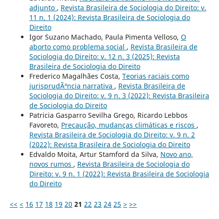
adjunto
,
Revista Brasileira de Sociologia do Direito: v.
11 n. 1 (2024): Revista Brasileira de Sociologia do
Direito
Igor Suzano Machado, Paula Pimenta Velloso,
O
aborto como problema social
,
Revista Brasileira de
Sociologia do Direito: v. 12 n. 3 (2025): Revista
Brasileira de Sociologia do Direito
Frederico Magalhães Costa,
Teorias raciais como
jurisprudÃªncia narrativa
,
Revista Brasileira de
Sociologia do Direito: v. 9 n. 3 (2022): Revista Brasileira
de Sociologia do Direito
Patricia Gasparro Sevilha Grego, Ricardo Lebbos
Favoreto,
Precaução, mudanças climáticas e riscos
,
Revista Brasileira de Sociologia do Direito: v. 9 n. 2
(2022): Revista Brasileira de Sociologia do Direito
Edvaldo Moita, Artur Stamford da Silva,
Novo ano,
novos rumos
,
Revista Brasileira de Sociologia do
Direito: v. 9 n. 1 (2022): Revista Brasileira de Sociologia
do Direito
<<
<
16
17
18
19
20
21
22
23
24
25
>
>>