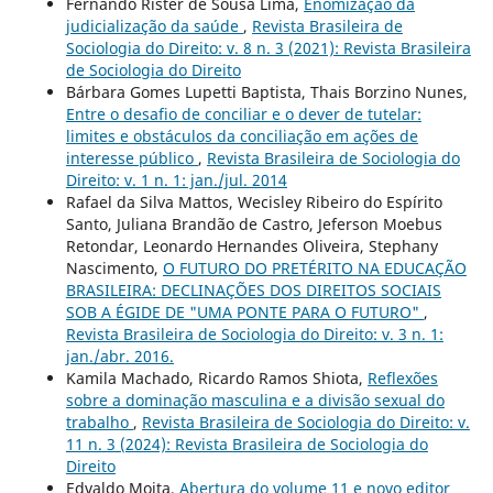
Fernando Rister de Sousa Lima,
Enomização da
judicialização da saúde
,
Revista Brasileira de
Sociologia do Direito: v. 8 n. 3 (2021): Revista Brasileira
de Sociologia do Direito
Bárbara Gomes Lupetti Baptista, Thais Borzino Nunes,
Entre o desafio de conciliar e o dever de tutelar:
limites e obstáculos da conciliação em ações de
interesse público
,
Revista Brasileira de Sociologia do
Direito: v. 1 n. 1: jan./jul. 2014
Rafael da Silva Mattos, Wecisley Ribeiro do Espírito
Santo, Juliana Brandão de Castro, Jeferson Moebus
Retondar, Leonardo Hernandes Oliveira, Stephany
Nascimento,
O FUTURO DO PRETÉRITO NA EDUCAÇÃO
BRASILEIRA: DECLINAÇÕES DOS DIREITOS SOCIAIS
SOB A ÉGIDE DE "UMA PONTE PARA O FUTURO"
,
Revista Brasileira de Sociologia do Direito: v. 3 n. 1:
jan./abr. 2016.
Kamila Machado, Ricardo Ramos Shiota,
Reflexões
sobre a dominação masculina e a divisão sexual do
trabalho
,
Revista Brasileira de Sociologia do Direito: v.
11 n. 3 (2024): Revista Brasileira de Sociologia do
Direito
Edvaldo Moita,
Abertura do volume 11 e novo editor