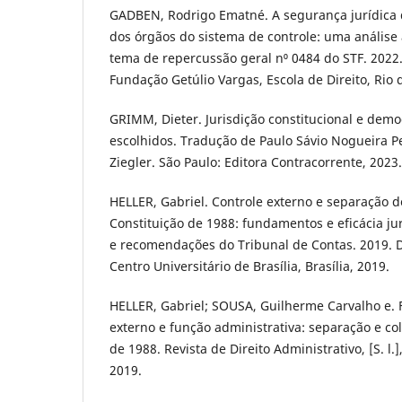
GADBEN, Rodrigo Ematné. A segurança jurídica 
dos órgãos do sistema de controle: uma análise 
tema de repercussão geral n⁰ 0484 do STF. 2022.
Fundação Getúlio Vargas, Escola de Direito, Rio d
GRIMM, Dieter. Jurisdição constitucional e demo
escolhidos. Tradução de Paulo Sávio Nogueira Pe
Ziegler. São Paulo: Editora Contracorrente, 2023.
HELLER, Gabriel. Controle externo e separação 
Constituição de 1988: fundamentos e eficácia ju
e recomendações do Tribunal de Contas. 2019. D
Centro Universitário de Brasília, Brasília, 2019.
HELLER, Gabriel; SOUSA, Guilherme Carvalho e. 
externo e função administrativa: separação e co
de 1988. Revista de Direito Administrativo, [S. l.],
2019.