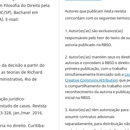
 Filosofia do Direito pela
Autores que publicam nesta revista
PUC/SP). Bacharel em
concordam com os seguintes termos
). E-mail:
1. Autor(es/as) são exclusivos(as)
responsáveis pelo teor do texto de s
autoria publicado na RBSD.
2. Autor(es/as) mantém seus os direi
autorais e concedem à RBSD o direito
 da decisão a partir do
primeira publicação, com o trabalho
 as teorias de Richard
simultaneamente licenciado sob a
Lic
inistrativo, Rio de
Creative Commons Attribution
que p
o compartilhamento do trabalho co
reconhecimento da autoria e publica
inicial na RBSD.
ção jurídico-
estudo de casos. Revista
3. Autor(es/as) têm autorização para
303-328, jan./mar. 2016.
assumir contratos adicionais
separadamente, para distribuição não
ia no direito. Curitiba: