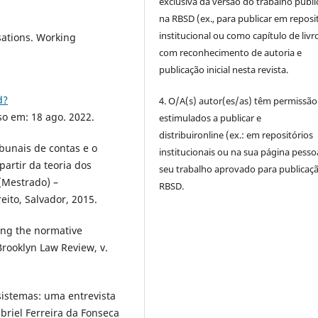
exclusiva da versão do trabalho publ
na RBSD (ex., para publicar em reposi
institucional ou como capítulo de livro
ations. Working
com reconhecimento de autoria e
publicação inicial nesta revista.
d?
4. O/A(s) autor(es/as) têm permissão
so em: 18 ago. 2022.
estimulados a publicar e
distribuironline (ex.: em repositórios
ibunais de contas e o
institucionais ou na sua página pesso
artir da teoria dos
seu trabalho aprovado para publicaç
(Mestrado) –
RBSD.
eito, Salvador, 2015.
ing the normative
 Brooklyn Law Review, v.
 sistemas: uma entrevista
briel Ferreira da Fonseca