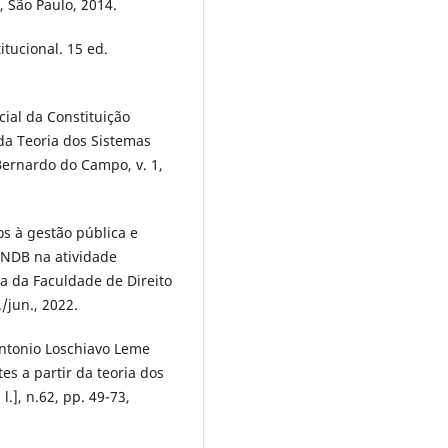
, São Paulo, 2014.
tucional. 15 ed.
cial da Constituição
da Teoria dos Sistemas
Bernardo do Campo, v. 1,
s à gestão pública e
LINDB na atividade
ta da Faculdade de Direito
/jun., 2022.
ntonio Loschiavo Leme
es a partir da teoria dos
l.], n.62, pp. 49-73,