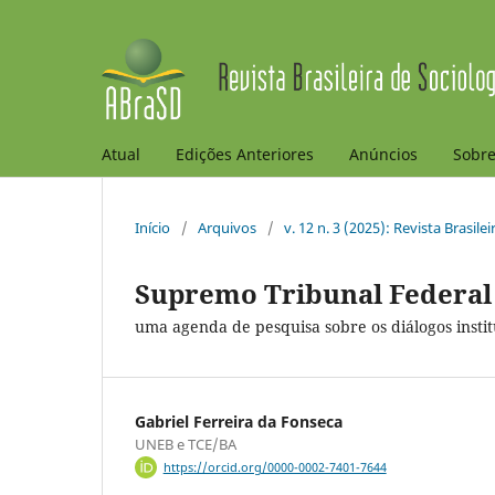
Atual
Edições Anteriores
Anúncios
Sobr
Início
/
Arquivos
/
v. 12 n. 3 (2025): Revista Brasile
Supremo Tribunal Federal 
uma agenda de pesquisa sobre os diálogos instit
Gabriel Ferreira da Fonseca
UNEB e TCE/BA
https://orcid.org/0000-0002-7401-7644