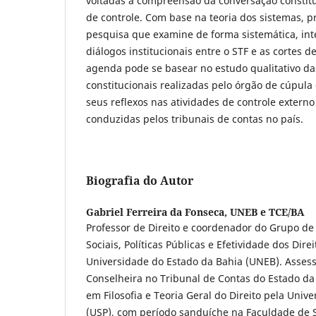
voltadas à compreensão da conversação constituc
de controle. Com base na teoria dos sistemas,
pesquisa que examine de forma sistemática, inter
diálogos institucionais entre o STF e as cortes d
agenda pode se basear no estudo qualitativo da
constitucionais realizadas pelo órgão de cúpula 
seus reflexos nas atividades de controle extern
conduzidas pelos tribunais de contas no país.
Biografia do Autor
Gabriel Ferreira da Fonseca,
UNEB e TCE/BA
Professor de Direito e coordenador do Grupo de
Sociais, Políticas Públicas e Efetividade dos Dir
Universidade do Estado da Bahia (UNEB). Asses
Conselheira no Tribunal de Contas do Estado da
em Filosofia e Teoria Geral do Direito pela Univ
(USP), com período sanduíche na Faculdade de S