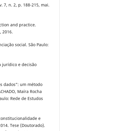
v. 7, n. 2, p. 188-215, mai.
ction and practice.
, 2016.
iação social. São Paulo:
 jurídico e decisão
nos dados”: um método
 MACHADO, Maíra Rocha
Paulo: Rede de Estudos
constitucionalidade e
2014. Tese (Doutorado).