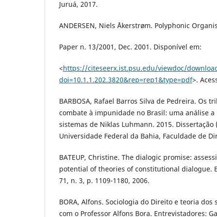
Juruá, 2017.
ANDERSEN, Niels Åkerstrøm. Polyphonic Organis
Paper n. 13/2001, Dec. 2001. Disponível em:
<
https://citeseerx.ist.psu.edu/viewdoc/downloa
doi=10.1.1.202.3820&rep=rep1&type=pdf
>. Aces
BARBOSA, Rafael Barros Silva de Pedreira. Os tr
combate à impunidade no Brasil: uma análise a p
sistemas de Niklas Luhmann. 2015. Dissertação 
Universidade Federal da Bahia, Faculdade de Dir
BATEUP, Christine. The dialogic promise: assess
potential of theories of constitutional dialogue.
71, n. 3, p. 1109-1180, 2006.
BORA, Alfons. Sociologia do Direito e teoria dos
com o Professor Alfons Bora. Entrevistadores: Ga