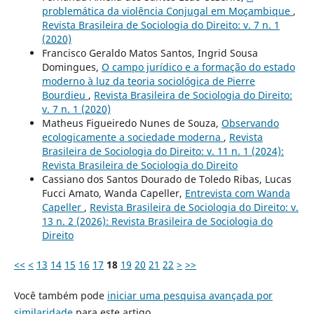
problemática da violência Conjugal em Moçambique
,
Revista Brasileira de Sociologia do Direito: v. 7 n. 1
(2020)
Francisco Geraldo Matos Santos, Ingrid Sousa
Domingues,
O campo jurídico e a formação do estado
moderno à luz da teoria sociológica de Pierre
Bourdieu
,
Revista Brasileira de Sociologia do Direito:
v. 7 n. 1 (2020)
Matheus Figueiredo Nunes de Souza,
Observando
ecologicamente a sociedade moderna
,
Revista
Brasileira de Sociologia do Direito: v. 11 n. 1 (2024):
Revista Brasileira de Sociologia do Direito
Cassiano dos Santos Dourado de Toledo Ribas, Lucas
Fucci Amato, Wanda Capeller,
Entrevista com Wanda
Capeller
,
Revista Brasileira de Sociologia do Direito: v.
13 n. 2 (2026): Revista Brasileira de Sociologia do
Direito
<<
<
13
14
15
16
17
18
19
20
21
22
>
>>
Você também pode
iniciar uma pesquisa avançada por
similaridade
para este artigo.