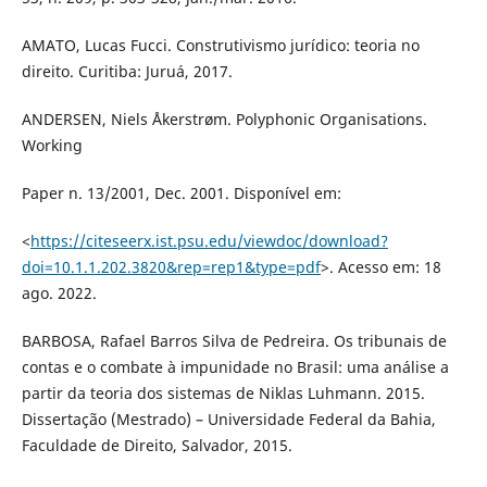
AMATO, Lucas Fucci. Construtivismo jurídico: teoria no
direito. Curitiba: Juruá, 2017.
ANDERSEN, Niels Åkerstrøm. Polyphonic Organisations.
Working
Paper n. 13/2001, Dec. 2001. Disponível em:
<
https://citeseerx.ist.psu.edu/viewdoc/download?
doi=10.1.1.202.3820&rep=rep1&type=pdf
>. Acesso em: 18
ago. 2022.
BARBOSA, Rafael Barros Silva de Pedreira. Os tribunais de
contas e o combate à impunidade no Brasil: uma análise a
partir da teoria dos sistemas de Niklas Luhmann. 2015.
Dissertação (Mestrado) – Universidade Federal da Bahia,
Faculdade de Direito, Salvador, 2015.