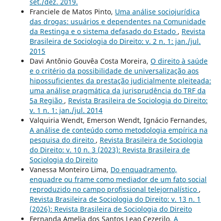
set./dez. 2019.
Franciele de Matos Pinto,
Uma análise sociojurídica
das drogas: usuários e dependentes na Comunidade
da Restinga e o sistema defasado do Estado
,
Revista
Brasileira de Sociologia do Direito: v. 2 n. 1: jan./jul.
2015
Davi Antônio Gouvêa Costa Moreira,
O direito à saúde
e o critério da possibilidade de universalização aos
hipossuficientes da prestação judicialmente pleiteada:
uma análise pragmática da jurisprudência do TRF da
5a Região
,
Revista Brasileira de Sociologia do Direito:
v. 1 n. 1: jan./jul. 2014
Valquiria Wendt, Emerson Wendt, Ignácio Fernandes,
A análise de conteúdo como metodologia empírica na
pesquisa do direito
,
Revista Brasileira de Sociologia
do Direito: v. 10 n. 3 (2023): Revista Brasileira de
Sociologia do Direito
Vanessa Monteiro Lima,
Do enquadramento,
enquadre ou frame como mediador de um fato social
reproduzido no campo profissional telejornalístico
,
Revista Brasileira de Sociologia do Direito: v. 13 n. 1
(2026): Revista Brasileira de Sociologia do Direito
Fernanda Amelia dos Santos Leao Cezerilo,
A