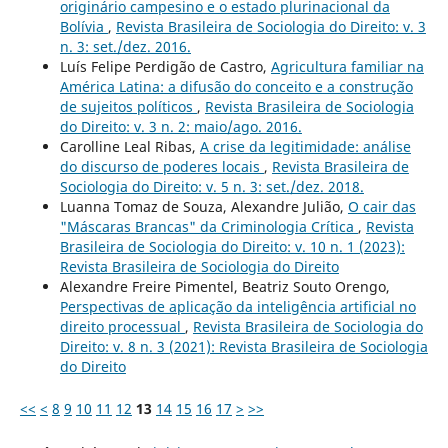
originário campesino e o estado plurinacional da
Bolívia
,
Revista Brasileira de Sociologia do Direito: v. 3
n. 3: set./dez. 2016.
Luís Felipe Perdigão de Castro,
Agricultura familiar na
América Latina: a difusão do conceito e a construção
de sujeitos políticos
,
Revista Brasileira de Sociologia
do Direito: v. 3 n. 2: maio/ago. 2016.
Carolline Leal Ribas,
A crise da legitimidade: análise
do discurso de poderes locais
,
Revista Brasileira de
Sociologia do Direito: v. 5 n. 3: set./dez. 2018.
Luanna Tomaz de Souza, Alexandre Julião,
O cair das
"Máscaras Brancas" da Criminologia Crítica
,
Revista
Brasileira de Sociologia do Direito: v. 10 n. 1 (2023):
Revista Brasileira de Sociologia do Direito
Alexandre Freire Pimentel, Beatriz Souto Orengo,
Perspectivas de aplicação da inteligência artificial no
direito processual
,
Revista Brasileira de Sociologia do
Direito: v. 8 n. 3 (2021): Revista Brasileira de Sociologia
do Direito
<<
<
8
9
10
11
12
13
14
15
16
17
>
>>