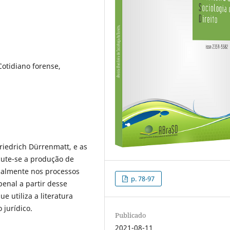
Cotidiano forense,
Friedrich Dürrenmatt, e as
scute-se a produção de
cialmente nos processos
p. 78-97
penal a partir desse
e utiliza a literatura
 jurídico.
Publicado
2021-08-11