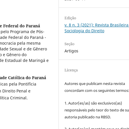
Edição
v. 8 n. 3 (2021): Revista Brasileir
e Federal do Paraná
Sociologia do Direito
pelo Programa de Pós-
ade Federal do Paraná -
mocracia pela mesma
Seção
idade Sexual e de Gênero
Artigos
o e Gênero do
de Estadual de Maringá e
Licença
dade Católica do Paraná
Autores que publicam nesta revista
cas pela Pontifícia
concordam com os seguintes termos
 Direito Penal e
ítica Criminal.
1. Autor(es/as) são exclusivos(as)
responsáveis pelo teor do texto de s
autoria publicado na RBSD.
2. Autor(es/as) mantém seus os direi