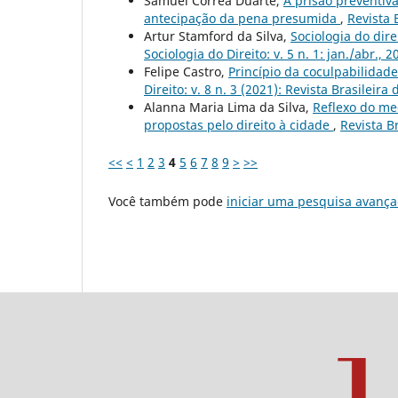
Samuel Correa Duarte,
A prisão preventiv
antecipação da pena presumida
,
Revista 
Artur Stamford da Silva,
Sociologia do dir
Sociologia do Direito: v. 5 n. 1: jan./abr., 2
Felipe Castro,
Princípio da coculpabilidad
Direito: v. 8 n. 3 (2021): Revista Brasileira
Alanna Maria Lima da Silva,
Reflexo do me
propostas pelo direito à cidade
,
Revista Br
<<
<
1
2
3
4
5
6
7
8
9
>
>>
Você também pode
iniciar uma pesquisa avança