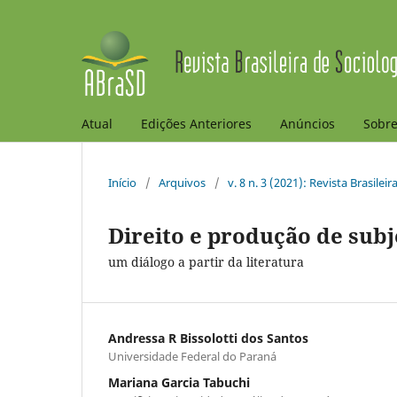
Atual
Edições Anteriores
Anúncios
Sobr
Início
/
Arquivos
/
v. 8 n. 3 (2021): Revista Brasilei
Direito e produção de subj
um diálogo a partir da literatura
Andressa R Bissolotti dos Santos
Universidade Federal do Paraná
Mariana Garcia Tabuchi