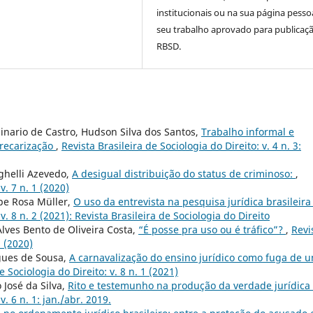
institucionais ou na sua página pesso
seu trabalho aprovado para publicaç
RBSD.
inario de Castro, Hudson Silva dos Santos,
Trabalho informal e
precarização
,
Revista Brasileira de Sociologia do Direito: v. 4 n. 3:
nghelli Azevedo,
A desigual distribuição do status de criminoso:
,
v. 7 n. 1 (2020)
ipe Rosa Müller,
O uso da entrevista na pesquisa jurídica brasileir
v. 8 n. 2 (2021): Revista Brasileira de Sociologia do Direito
lves Bento de Oliveira Costa,
“É posse pra uso ou é tráfico”?
,
Revi
1 (2020)
igues de Sousa,
A carnavalização do ensino jurídico como fuga de 
e Sociologia do Direito: v. 8 n. 1 (2021)
José da Silva,
Rito e testemunho na produção da verdade jurídica
v. 6 n. 1: jan./abr. 2019.