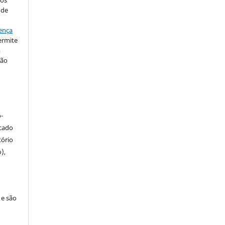
 de
ença
ermite
m
ção
-
icado
tório
),
 e são