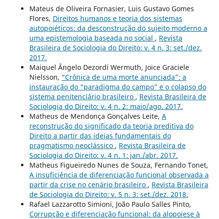
Mateus de Oliveira Fornasier, Luis Gustavo Gomes
Flores,
Direitos humanos e teoria dos sistemas
autopoiéticos: da desconstrução do sujeito moderno a
uma epistemologia baseada no social
,
Revista
Brasileira de Sociologia do Direito: v. 4 n. 3: set./dez.
2017.
Maiquel Ângelo Dezordi Wermuth, Joice Graciele
Nielsson,
“Crônica de uma morte anunciada”: a
instauração do “paradigma do campo” e o colapso do
sistema penitenciário brasileiro
,
Revista Brasileira de
Sociologia do Direito: v. 4 n. 2: maio/ago. 2017.
Matheus de Mendonça Gonçalves Leite,
A
reconstrução do significado da teoria preditiva do
Direito a partir das ideias fundamentais do
pragmatismo neoclássico
,
Revista Brasileira de
Sociologia do Direito: v. 4 n. 1: jan./abr. 2017.
Matheus Figueiredo Nunes de Souza, Fernando Tonet,
A insuficiência de diferenciação funcional observada a
partir da crise no cenário brasileiro
,
Revista Brasileira
de Sociologia do Direito: v. 5 n. 3: set./dez. 2018.
Rafael Lazzarotto Simioni, João Paulo Salles Pinto,
Corrupção e diferenciação funcional: da alopoiese à