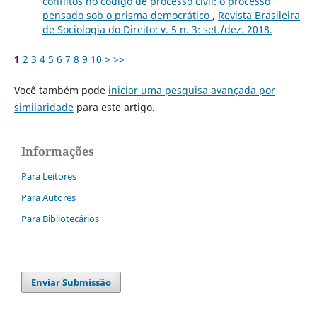
conflitos no código de processo civil: o processo
pensado sob o prisma democrático
,
Revista Brasileira
de Sociologia do Direito: v. 5 n. 3: set./dez. 2018.
1
2
3
4
5
6
7
8
9
10
>
>>
Você também pode
iniciar uma pesquisa avançada por
similaridade
para este artigo.
Informações
Para Leitores
Para Autores
Para Bibliotecários
Enviar Submissão