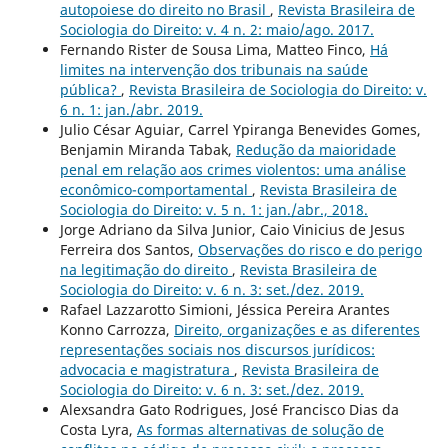
autopoiese do direito no Brasil
,
Revista Brasileira de
Sociologia do Direito: v. 4 n. 2: maio/ago. 2017.
Fernando Rister de Sousa Lima, Matteo Finco,
Há
limites na intervenção dos tribunais na saúde
pública?
,
Revista Brasileira de Sociologia do Direito: v.
6 n. 1: jan./abr. 2019.
Julio César Aguiar, Carrel Ypiranga Benevides Gomes,
Benjamin Miranda Tabak,
Redução da maioridade
penal em relação aos crimes violentos: uma análise
econômico-comportamental
,
Revista Brasileira de
Sociologia do Direito: v. 5 n. 1: jan./abr., 2018.
Jorge Adriano da Silva Junior, Caio Vinicius de Jesus
Ferreira dos Santos,
Observações do risco e do perigo
na legitimação do direito
,
Revista Brasileira de
Sociologia do Direito: v. 6 n. 3: set./dez. 2019.
Rafael Lazzarotto Simioni, Jéssica Pereira Arantes
Konno Carrozza,
Direito, organizações e as diferentes
representações sociais nos discursos jurídicos:
advocacia e magistratura
,
Revista Brasileira de
Sociologia do Direito: v. 6 n. 3: set./dez. 2019.
Alexsandra Gato Rodrigues, José Francisco Dias da
Costa Lyra,
As formas alternativas de solução de