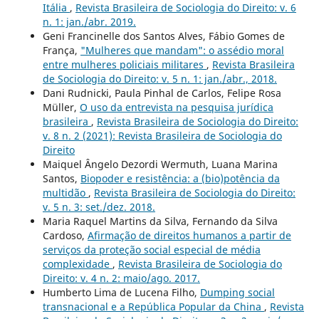
Itália
,
Revista Brasileira de Sociologia do Direito: v. 6
n. 1: jan./abr. 2019.
Geni Francinelle dos Santos Alves, Fábio Gomes de
França,
"Mulheres que mandam": o assédio moral
entre mulheres policiais militares
,
Revista Brasileira
de Sociologia do Direito: v. 5 n. 1: jan./abr., 2018.
Dani Rudnicki, Paula Pinhal de Carlos, Felipe Rosa
Müller,
O uso da entrevista na pesquisa jurídica
brasileira
,
Revista Brasileira de Sociologia do Direito:
v. 8 n. 2 (2021): Revista Brasileira de Sociologia do
Direito
Maiquel Ângelo Dezordi Wermuth, Luana Marina
Santos,
Biopoder e resistência: a (bio)potência da
multidão
,
Revista Brasileira de Sociologia do Direito:
v. 5 n. 3: set./dez. 2018.
Maria Raquel Martins da Silva, Fernando da Silva
Cardoso,
Afirmação de direitos humanos a partir de
serviços da proteção social especial de média
complexidade
,
Revista Brasileira de Sociologia do
Direito: v. 4 n. 2: maio/ago. 2017.
Humberto Lima de Lucena Filho,
Dumping social
transnacional e a República Popular da China
,
Revista