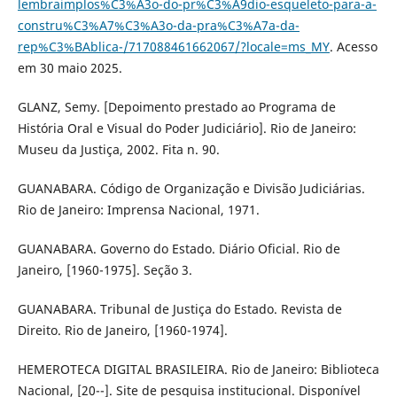
lembraimplos%C3%A3o-do-pr%C3%A9dio-esqueleto-para-a-
constru%C3%A7%C3%A3o-da-pra%C3%A7a-da-
rep%C3%BAblica-/717088461662067/?locale=ms_MY
. Acesso
em 30 maio 2025.
GLANZ, Semy. [Depoimento prestado ao Programa de
História Oral e Visual do Poder Judiciário]. Rio de Janeiro:
Museu da Justiça, 2002. Fita n. 90.
GUANABARA. Código de Organização e Divisão Judiciárias.
Rio de Janeiro: Imprensa Nacional, 1971.
GUANABARA. Governo do Estado. Diário Oficial. Rio de
Janeiro, [1960-1975]. Seção 3.
GUANABARA. Tribunal de Justiça do Estado. Revista de
Direito. Rio de Janeiro, [1960-1974].
HEMEROTECA DIGITAL BRASILEIRA. Rio de Janeiro: Biblioteca
Nacional, [20--]. Site de pesquisa institucional. Disponível