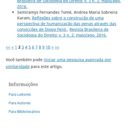
Brasileira de Sociologia do Direito: v. 3 n. 2: maio/ago.
2016.
Semiramys Fernandes Tomé, Andrea Maria Sobreira
Karam,
Reflexões sobre a construção de uma
perspectiva de humanização das penas através das
convicções de Diogo Feijó
,
Revista Brasileira de
Sociologia do Direito: v. 3 n. 2: maio/ago. 2016.
<<
<
1
2
3
4
5
6
7
8
9
10
>
>>
Você também pode
iniciar uma pesquisa avançada por
similaridade
para este artigo.
Informações
Para Leitores
Para Autores
Para Bibliotecários