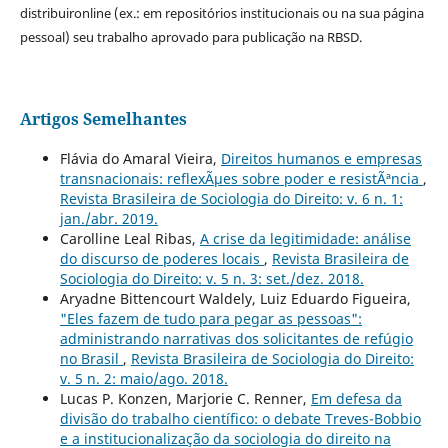
distribuironline (ex.: em repositórios institucionais ou na sua página
pessoal) seu trabalho aprovado para publicação na RBSD.
Artigos Semelhantes
Flávia do Amaral Vieira,
Direitos humanos e empresas
transnacionais: reflexÃµes sobre poder e resistÃªncia
,
Revista Brasileira de Sociologia do Direito: v. 6 n. 1:
jan./abr. 2019.
Carolline Leal Ribas,
A crise da legitimidade: análise
do discurso de poderes locais
,
Revista Brasileira de
Sociologia do Direito: v. 5 n. 3: set./dez. 2018.
Aryadne Bittencourt Waldely, Luiz Eduardo Figueira,
"Eles fazem de tudo para pegar as pessoas":
administrando narrativas dos solicitantes de refúgio
no Brasil
,
Revista Brasileira de Sociologia do Direito:
v. 5 n. 2: maio/ago. 2018.
Lucas P. Konzen, Marjorie C. Renner,
Em defesa da
divisão do trabalho científico: o debate Treves-Bobbio
e a institucionalização da sociologia do direito na