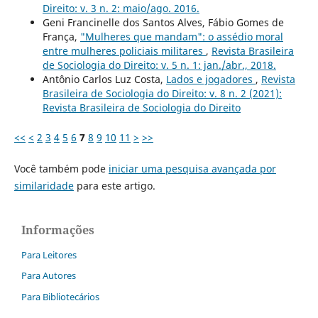
Direito: v. 3 n. 2: maio/ago. 2016.
Geni Francinelle dos Santos Alves, Fábio Gomes de
França,
"Mulheres que mandam": o assédio moral
entre mulheres policiais militares
,
Revista Brasileira
de Sociologia do Direito: v. 5 n. 1: jan./abr., 2018.
Antônio Carlos Luz Costa,
Lados e jogadores
,
Revista
Brasileira de Sociologia do Direito: v. 8 n. 2 (2021):
Revista Brasileira de Sociologia do Direito
<<
<
2
3
4
5
6
7
8
9
10
11
>
>>
Você também pode
iniciar uma pesquisa avançada por
similaridade
para este artigo.
Informações
Para Leitores
Para Autores
Para Bibliotecários