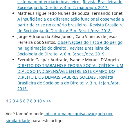
sistema penitenciário brasileiro
,
Revista Brasileira de
Sociologia do Direito: v. 4 n. 2: maio/ago. 2017.
Matheus Figueiredo Nunes de Souza, Fernando Tonet,
A insuficiência de diferenciação funcional observada a
partir da crise no cenário brasileiro
,
Revista Brasileira
de Sociologia do Direito: v. 5 n. 3: set./dez. 2018.
Jorge Adriano da Silva Junior, Caio Vinicius de Jesus
Ferreira dos Santos,
Observações do risco e do perigo
na legitimação do direito
,
Revista Brasileira de
Sociologia do Direito: v. 6 n. 3: set./dez. 2019.
Everaldo Gaspar Andrade, Isabele Moraes D'Angelo,
DIREITO DO TRABALHO E TEORIA SOCIAL CRÍTICA: UM
DIÁLOGO INDISPENSÁVEL ENTRE ESTE CAMPO DO
DIREITO E OS DEMAIS SABERES SOCIAIS
,
Revista
Brasileira de Sociologia do Direito: v. 3 n. 1: jan./abr.
2016.
1
2
3
4
5
6
7
8
9
10
>
>>
Você também pode
iniciar uma pesquisa avançada por
similaridade
para este artigo.