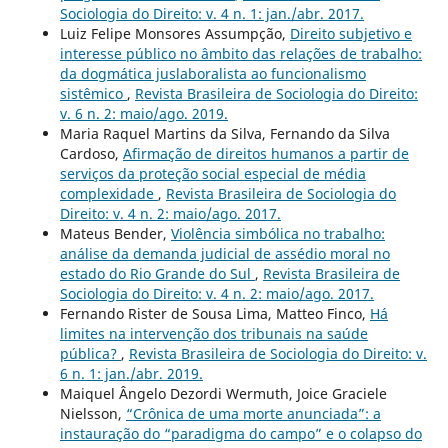
Sociologia do Direito: v. 4 n. 1: jan./abr. 2017.
Luiz Felipe Monsores Assumpção,
Direito subjetivo e
interesse público no âmbito das relações de trabalho:
da dogmática juslaboralista ao funcionalismo
sistêmico
,
Revista Brasileira de Sociologia do Direito:
v. 6 n. 2: maio/ago. 2019.
Maria Raquel Martins da Silva, Fernando da Silva
Cardoso,
Afirmação de direitos humanos a partir de
serviços da proteção social especial de média
complexidade
,
Revista Brasileira de Sociologia do
Direito: v. 4 n. 2: maio/ago. 2017.
Mateus Bender,
Violência simbólica no trabalho:
análise da demanda judicial de assédio moral no
estado do Rio Grande do Sul
,
Revista Brasileira de
Sociologia do Direito: v. 4 n. 2: maio/ago. 2017.
Fernando Rister de Sousa Lima, Matteo Finco,
Há
limites na intervenção dos tribunais na saúde
pública?
,
Revista Brasileira de Sociologia do Direito: v.
6 n. 1: jan./abr. 2019.
Maiquel Ângelo Dezordi Wermuth, Joice Graciele
Nielsson,
“Crônica de uma morte anunciada”: a
instauração do “paradigma do campo” e o colapso do