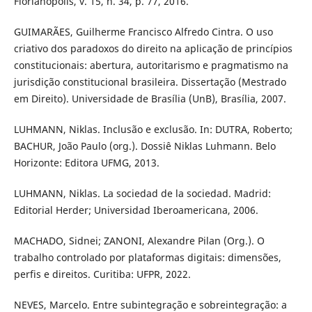
Florianópolis, v. 15, n. 34, p. 77, 2016.
GUIMARÃES, Guilherme Francisco Alfredo Cintra. O uso
criativo dos paradoxos do direito na aplicação de princípios
constitucionais: abertura, autoritarismo e pragmatismo na
jurisdição constitucional brasileira. Dissertação (Mestrado
em Direito). Universidade de Brasília (UnB), Brasília, 2007.
LUHMANN, Niklas. Inclusão e exclusão. In: DUTRA, Roberto;
BACHUR, João Paulo (org.). Dossiê Niklas Luhmann. Belo
Horizonte: Editora UFMG, 2013.
LUHMANN, Niklas. La sociedad de la sociedad. Madrid:
Editorial Herder; Universidad Iberoamericana, 2006.
MACHADO, Sidnei; ZANONI, Alexandre Pilan (Org.). O
trabalho controlado por plataformas digitais: dimensões,
perfis e direitos. Curitiba: UFPR, 2022.
NEVES, Marcelo. Entre subintegração e sobreintegração: a